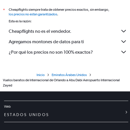
Cheapflights siempre trata de obtener precios exactos, sin embargo,
*
los precios no están garantizados
.
Esta es la razón:
Cheapflights no es el vendedor.
Agregamos montones de datos para ti
¿Por qué los precios no son 100% exactos?
Inicio
Emiratos Árabes Unidos
Vuelos baratos de Internacional de Orlando a Abu Dabi Aeropuerto Internacional
Zayed
Web
ESTADOS UNIDOS