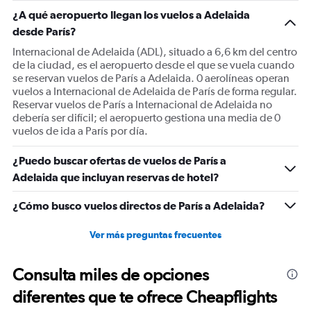
1
¿A qué aeropuerto llegan los vuelos a Adelaida
Y
desde París?
axis
displaying
Internacional de Adelaida (ADL), situado a 6,6 km del centro
values.
de la ciudad, es el aeropuerto desde el que se vuela cuando
Range:
se reservan vuelos de París a Adelaida. 0 aerolíneas operan
0
vuelos a Internacional de Adelaida de París de forma regular.
to
Reservar vuelos de París a Internacional de Adelaida no
2400.
debería ser difícil; el aeropuerto gestiona una media de 0
vuelos de ida a París por día.
¿Puedo buscar ofertas de vuelos de París a
Adelaida que incluyan reservas de hotel?
¿Cómo busco vuelos directos de París a Adelaida?
Ver más preguntas frecuentes
Consulta miles de opciones
diferentes que te ofrece Cheapflights