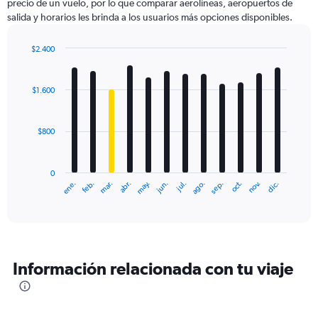
precio de un vuelo, por lo que comparar aerolíneas, aeropuertos de
salida y horarios les brinda a los usuarios más opciones disponibles.
$2.400
Bar
Chart
graphic.
chart
with
$1.600
12
bars.
$800
The
chart
has
0
1
ene.
feb.
mar.
abr.
may.
jun.
jul.
ago.
sep.
oct.
nov.
dic.
X
End
of
axis
interactive
displaying
chart
categories.
Range:
12
Información relacionada con tu viaje
categories.
The
chart
has