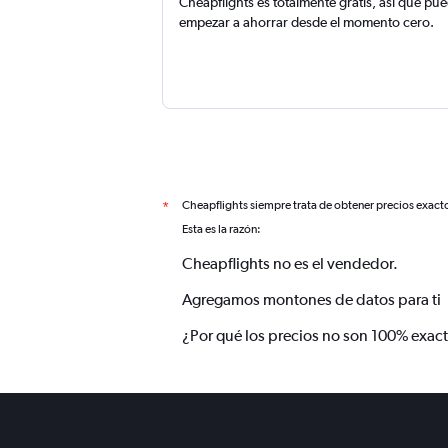
Cheapflights es totalmente gratis, así que pu
empezar a ahorrar desde el momento cero.
Cheapflights siempre trata de obtener precios exact
*
Esta es la razón:
Cheapflights no es el vendedor.
Agregamos montones de datos para ti
¿Por qué los precios no son 100% exac