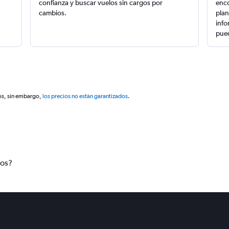
confianza y buscar vuelos sin cargos por
enco
cambios.
plan
info
pued
os, sin embargo,
los precios no están garantizados
.
tos?