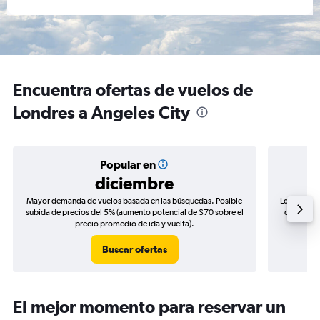
Encuentra ofertas de vuelos de
Londres a Angeles City
Popular en
diciembre
Mayor demanda de vuelos basada en las búsquedas. Posible
Los precio
subida de precios del 5% (aumento potencial de $70 sobre el
de precios
precio promedio de ida y vuelta).
Buscar ofertas
El mejor momento para reservar un