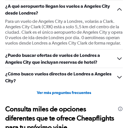
1
¿A qué aeropuerto llegan los vuelos a Angeles City
Y
desde Londres?
axis
displaying
Para un vuelo de Angeles City a Londres, volarás a Clark.
values.
Angeles City Clark (CRK) está a solo 5,5 km del centro de la
Range:
ciudad. Clark es el único aeropuerto de Angeles City y opera
0
0 vuelos de ida desde Londres por día. 0 aerolíneas operan
to
vuelos desde Londres a Angeles City Clark de forma regular.
1800.
¿Puedo buscar ofertas de vuelos de Londres a
Angeles City que incluyan reservas de hotel?
¿Cómo busco vuelos directos de Londres a Angeles
City?
Ver más preguntas frecuentes
Consulta miles de opciones
diferentes que te ofrece Cheapflights
para tu próximo viaje