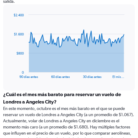
salida.
$2.400
Chart
Chart
graphic.
with
91
$1.600
data
points.
The
$800
chart
has
1
0
X
End
90 días antes
60 días antes
30 días antes
El mis…
of
axis
interactive
displaying
chart
categories.
¿Cuál es el mes más barato para reservar un vuelo de
Range:
Londres a Angeles City?
91
En este momento, octubre es el mes más barato en el que se puede
categories.
reservar un vuelo de Londres a Angeles City (a un promedio de $1.067).
The
Actualmente, volar de Londres a Angeles City en diciembre es el
chart
momento más caro (a un promedio de $1.680). Hay múltiples factores
has
que influyen en el precio de un vuelo, por lo que comparar aerolíneas,
1