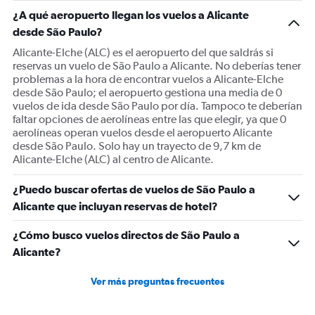
1
¿A qué aeropuerto llegan los vuelos a Alicante
Y
desde São Paulo?
axis
displaying
Alicante-Elche (ALC) es el aeropuerto del que saldrás si
values.
reservas un vuelo de São Paulo a Alicante. No deberías tener
Range:
problemas a la hora de encontrar vuelos a Alicante-Elche
0
desde São Paulo; el aeropuerto gestiona una media de 0
to
vuelos de ida desde São Paulo por día. Tampoco te deberían
1500.
faltar opciones de aerolíneas entre las que elegir, ya que 0
aerolíneas operan vuelos desde el aeropuerto Alicante
desde São Paulo. Solo hay un trayecto de 9,7 km de
Alicante-Elche (ALC) al centro de Alicante.
¿Puedo buscar ofertas de vuelos de São Paulo a
Alicante que incluyan reservas de hotel?
¿Cómo busco vuelos directos de São Paulo a
Alicante?
Ver más preguntas frecuentes