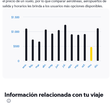
el precio de un vuelo, por lo que comparar aerolíneas, aeropuertos de
salida y horarios les brinda a los usuarios más opciones disponibles.
$1.500
Bar
Chart
graphic.
chart
with
$1.000
12
bars.
$500
The
chart
has
0
1
ene.
feb.
mar.
abr.
may.
jun.
jul.
ago.
sep.
oct.
nov.
dic.
X
End
of
axis
interactive
displaying
chart
categories.
Range:
12
Información relacionada con tu viaje
categories.
The
chart
has