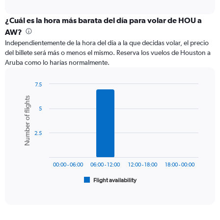
axis
interactive
displaying
chart
categories.
¿Cuál es la hora más barata del día para volar de HOU a
Range:
AW?
12
Independientemente de la hora del día a la que decidas volar, el precio
categories.
del billete será más o menos el mismo. Reserva los vuelos de Houston a
The
Aruba como lo harías normalmente.
chart
has
1
7.5
Y
Bar
Chart
Number of flights
graphic.
chart
axis
5
with
displaying
6
values.
bars.
Range:
2.5
0
The
to
chart
1200.
has
00:00 - 06:00
06:00 - 12:00
12:00 - 18:00
18:00 - 00:00
1
Flight availability
X
End
of
axis
interactive
displaying
chart
categories.
Range: