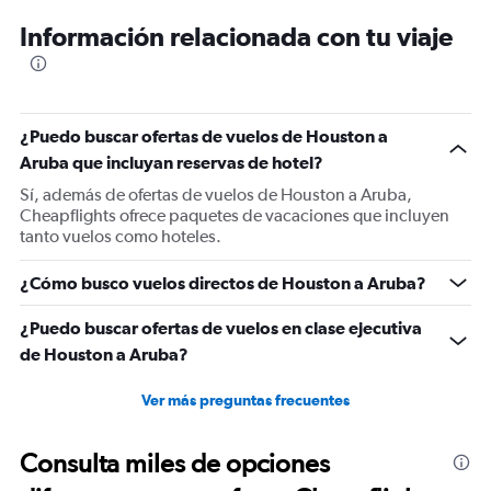
6
Información relacionada con tu viaje
categories.
The
chart
has
1
¿Puedo buscar ofertas de vuelos de Houston a
Y
Aruba que incluyan reservas de hotel?
axis
displaying
Sí, además de ofertas de vuelos de Houston a Aruba,
Number
Cheapflights ofrece paquetes de vacaciones que incluyen
of
tanto vuelos como hoteles.
flights.
Range:
¿Cómo busco vuelos directos de Houston a Aruba?
0
to
¿Puedo buscar ofertas de vuelos en clase ejecutiva
7.5.
de Houston a Aruba?
Ver más preguntas frecuentes
Consulta miles de opciones