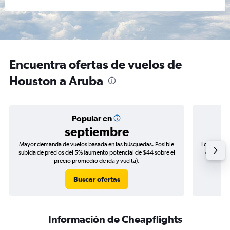
Encuentra ofertas de vuelos de
Houston a Aruba
Popular en
septiembre
Mayor demanda de vuelos basada en las búsquedas. Posible
Los precio
subida de precios del 5% (aumento potencial de $44 sobre el
de precio
precio promedio de ida y vuelta).
Buscar ofertas
Información de Cheapflights