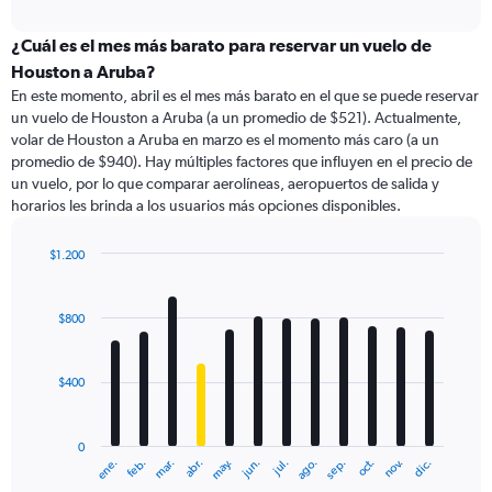
axis
interactive
displaying
chart
categories.
¿Cuál es el mes más barato para reservar un vuelo de
Range:
Houston a Aruba?
91
En este momento, abril es el mes más barato en el que se puede reservar
categories.
un vuelo de Houston a Aruba (a un promedio de $521). Actualmente,
The
volar de Houston a Aruba en marzo es el momento más caro (a un
chart
promedio de $940). Hay múltiples factores que influyen en el precio de
has
un vuelo, por lo que comparar aerolíneas, aeropuertos de salida y
1
horarios les brinda a los usuarios más opciones disponibles.
Y
axis
displaying
$1.200
values.
Bar
Chart
Range:
graphic.
chart
with
0
$800
12
to
bars.
1800.
$400
The
chart
has
0
1
ene.
feb.
mar.
abr.
may.
jun.
jul.
ago.
sep.
oct.
nov.
dic.
X
End
of