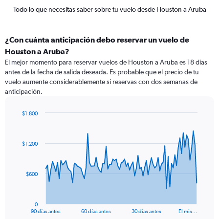
Todo lo que necesitas saber sobre tu vuelo desde Houston a Aruba
¿Con cuánta anticipación debo reservar un vuelo de
Houston a Aruba?
El mejor momento para reservar vuelos de Houston a Aruba es 18 días
antes de la fecha de salida deseada. Es probable que el precio de tu
vuelo aumente considerablemente si reservas con dos semanas de
anticipación.
$1.800
Chart
Chart
graphic.
with
91
$1.200
data
points.
The
$600
chart
has
1
0
X
End
90 días antes
60 días antes
30 días antes
El mis…
of