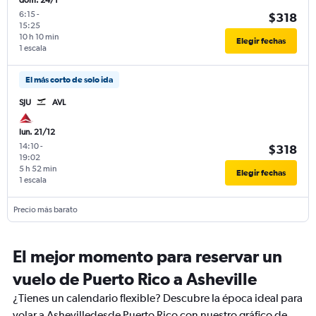
dom. 24/1
6:15
-
$318
15:25
10 h 10 min
Elegir fechas
1 escala
El más corto de solo ida
SJU
AVL
lun. 21/12
14:10
-
$318
19:02
5 h 52 min
Elegir fechas
1 escala
Precio más barato
El mejor momento para reservar un
vuelo de Puerto Rico a Asheville
¿Tienes un calendario flexible? Descubre la época ideal para
volar a Ashevilledesde Puerto Rico con nuestro gráfico de