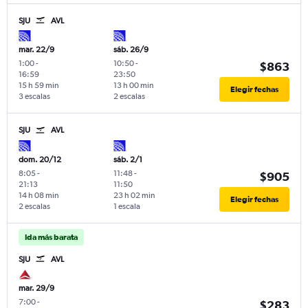
SJU
AVL
mar. 22/9
sáb. 26/9
1:00
-
10:50
-
$863
16:59
23:50
15 h 59 min
13 h 00 min
Elegir fechas
3 escalas
2 escalas
SJU
AVL
dom. 20/12
sáb. 2/1
8:05
-
11:48
-
$905
21:13
11:50
14 h 08 min
23 h 02 min
Elegir fechas
2 escalas
1 escala
Ida más barata
SJU
AVL
mar. 29/9
7:00
-
$283