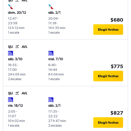
SJU
AVL
dom. 20/12
sáb. 2/1
12:47
-
20:04
-
$680
23:59
11:39
12 h 12 min
14 h 35 min
Elegir fechas
1 escala
1 escala
SJU
AVL
sáb. 3/10
mié. 7/10
16:55
-
6:40
-
$775
17:00
14:44
24 h 05 min
8 h 04 min
Elegir fechas
2 escalas
1 escala
SJU
AVL
vie. 18/12
sáb. 2/1
2:05
-
17:35
-
$827
11:07
22:22
10 h 02 min
27 h 47 min
Elegir fechas
1 escala
2 escalas