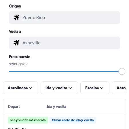
Origen
Vuela a
Presupuesto
$283 - $905
Aerolíneas
Ida y vuelta
Escalas
Aerop
Depart
Ida y vuelta
Ida y vuelta más barata
El más corto de ida y vuelta