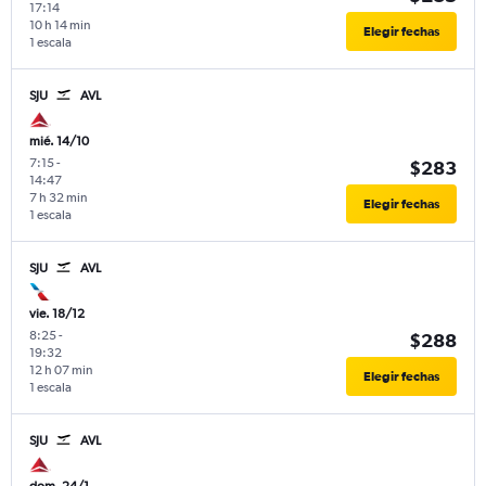
17:14
10 h 14 min
Elegir fechas
1 escala
SJU
AVL
mié. 14/10
7:15
-
$283
14:47
7 h 32 min
Elegir fechas
1 escala
SJU
AVL
vie. 18/12
8:25
-
$288
19:32
12 h 07 min
Elegir fechas
1 escala
SJU
AVL