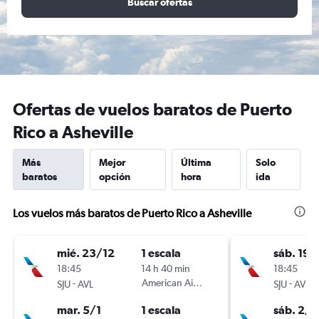
Buscar ofertas
Ofertas de vuelos baratos de Puerto
Rico a Asheville
Más
Mejor
Última
Solo
baratos
opción
hora
ida
Los vuelos más baratos de Puerto Rico a Asheville
mié. 23/12
1 escala
sáb. 19/
18:45
14 h 40 min
18:45
-
American Airlines
-
SJU
AVL
SJU
AVL
mar. 5/1
1 escala
sáb. 2/1