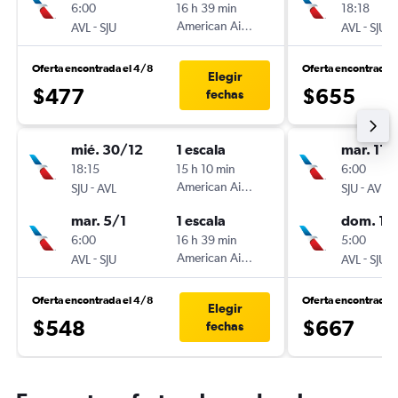
6:00
16 h 39 min
18:18
-
American Airlines
-
AVL
SJU
AVL
SJU
Oferta encontrada el 4/8
Oferta encontrada 
Elegir
$477
$655
fechas
mié. 30/12
1 escala
mar. 11/
18:15
15 h 10 min
6:00
-
American Airlines
-
SJU
AVL
SJU
AVL
mar. 5/1
1 escala
dom. 16
6:00
16 h 39 min
5:00
-
American Airlines
-
AVL
SJU
AVL
SJU
Oferta encontrada el 4/8
Oferta encontrada 
Elegir
$548
$667
fechas