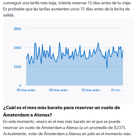
conseguir una tarifa más baja, intenta reservar 15 días antes de tu viaje.
Es probable que las tarifas aumenten unos 15 días antes de la fecha de
salida.
$600
Chart
Chart
graphic.
with
91
$400
data
points.
The
$200
chart
has
1
0
X
End
90 días antes
60 días antes
30 días antes
El mis…
of
axis
interactive
displaying
chart
categories.
¿Cuál es el mes más barato para reservar un vuelo de
Range:
Ámsterdam a Atenas?
91
En este momento, enero es el mes más barato en el que se puede
categories.
reservar un vuelo de Ámsterdam a Atenas (a un promedio de $237).
The
Actualmente, volar de Ámsterdam a Atenas en julio es el momento más
chart