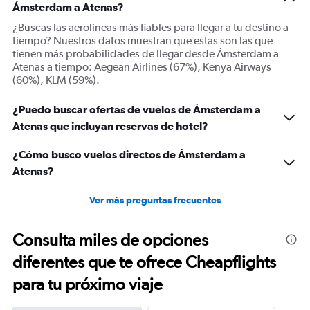
Y
Ámsterdam a Atenas?
axes
¿Buscas las aerolíneas más fiables para llegar a tu destino a
displaying
tiempo? Nuestros datos muestran que estas son las que
Avg.
tienen más probabilidades de llegar desde Ámsterdam a
Price
Atenas a tiempo: Aegean Airlines (67%), Kenya Airways
and
(60%), KLM (59%).
Number
of
¿Puedo buscar ofertas de vuelos de Ámsterdam a
flights.
Atenas que incluyan reservas de hotel?
¿Cómo busco vuelos directos de Ámsterdam a
Atenas?
Ver más preguntas frecuentes
Consulta miles de opciones
diferentes que te ofrece Cheapflights
para tu próximo viaje