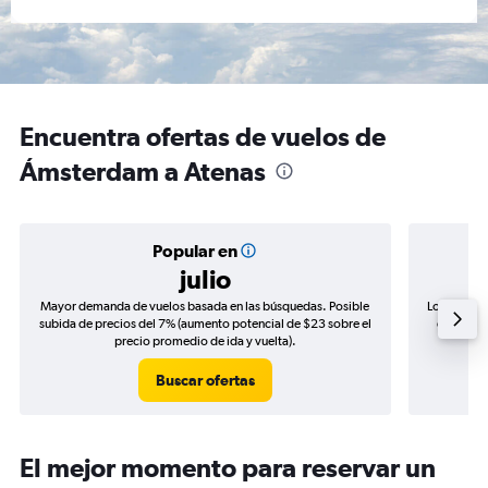
Encuentra ofertas de vuelos de
Ámsterdam a Atenas
Popular en
julio
Mayor demanda de vuelos basada en las búsquedas. Posible
Los precio
subida de precios del 7% (aumento potencial de $23 sobre el
de precio
precio promedio de ida y vuelta).
Buscar ofertas
El mejor momento para reservar un