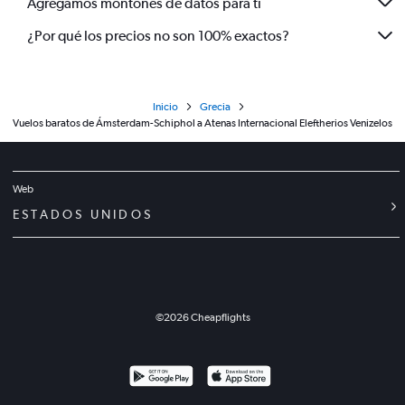
Agregamos montones de datos para ti
¿Por qué los precios no son 100% exactos?
Inicio
Grecia
Vuelos baratos de Ámsterdam-Schiphol a Atenas Internacional Eleftherios Venizelos
Web
ESTADOS UNIDOS
©
2026
Cheapflights