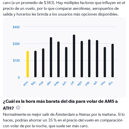
caro (a un promedio de $383). Hay múltiples factores que influyen en el
has
precio de un vuelo, por lo que comparar aerolíneas, aeropuertos de
1
salida y horarios les brinda a los usuarios más opciones disponibles.
Y
axis
displaying
$450
values.
Bar
Chart
Range:
graphic.
chart
with
0
$300
12
to
bars.
600.
$150
The
chart
has
0
1
ene.
feb.
mar.
abr.
may.
jun.
jul.
ago.
sep.
oct.
nov.
dic.
X
End
of
axis
interactive
displaying
chart
categories.
¿Cuál es la hora más barata del día para volar de AMS a
Range:
ATH?
12
Normalmente es mejor salir de Ámsterdam a Atenas por la mañana. Si lo
categories.
haces, podrías ahorrar un 35 % en el precio del vuelo en comparación
The
con volar de por la noche, que suele ser más caro.
chart