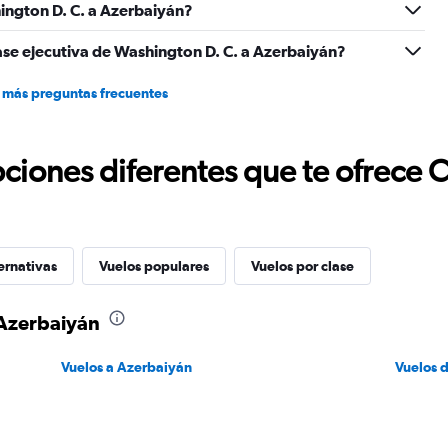
1500.
ngton D. C. a Azerbaiyán?
ase ejecutiva de Washington D. C. a Azerbaiyán?
 más preguntas frecuentes
ciones diferentes que te ofrece 
ernativas
Vuelos populares
Vuelos por clase
 Azerbaiyán
Vuelos a Azerbaiyán
Vuelos 