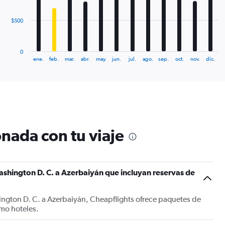
The
$500
chart
has
1
0
X
End
ene.
feb.
mar.
abr.
may.
jun.
jul.
ago.
sep.
oct.
nov.
dic.
of
axis
interactive
displaying
chart
categories.
Range:
12
categories.
The
nada con tu viaje
chart
has
1
Y
shington D. C. a Azerbaiyán que incluyan reservas de
axis
displaying
values.
ington D. C. a Azerbaiyán, Cheapflights ofrece paquetes de
Range:
mo hoteles.
0
to