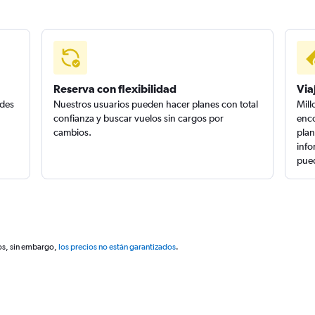
Reserva con flexibilidad
Via
edes
Nuestros usuarios pueden hacer planes con total
Mill
confianza y buscar vuelos sin cargos por
enco
cambios.
plan
info
pued
os, sin embargo,
los precios no están garantizados
.