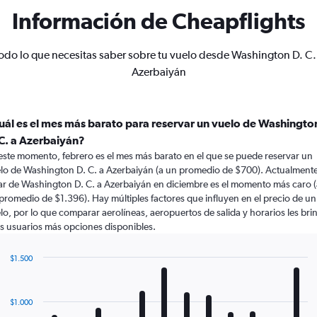
Información de Cheapflights
odo lo que necesitas saber sobre tu vuelo desde Washington D. C.
Azerbaiyán
uál es el mes más barato para reservar un vuelo de Washingto
 C. a Azerbaiyán?
este momento, febrero es el mes más barato en el que se puede reservar un
lo de Washington D. C. a Azerbaiyán (a un promedio de $700). Actualmente
ar de Washington D. C. a Azerbaiyán en diciembre es el momento más caro (
promedio de $1.396). Hay múltiples factores que influyen en el precio de un
lo, por lo que comparar aerolíneas, aeropuertos de salida y horarios les bri
os usuarios más opciones disponibles.
$1.500
Bar
Chart
graphic.
chart
with
$1.000
12
bars.