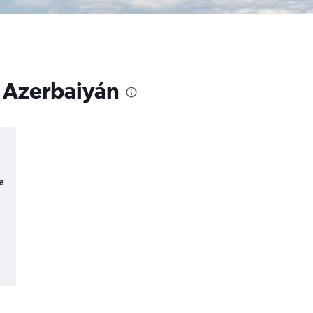
a Azerbaiyán
a