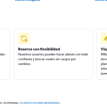
Reserva con flexibilidad
Via
edes
Nuestros usuarios pueden hacer planes con total
Mill
confianza y buscar vuelos sin cargos por
enco
cambios.
plan
info
pued
os, sin embargo,
los precios no están garantizados
.