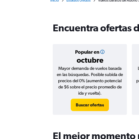
Inicio
Estados Unidos
Vuelos baratos de Adolfo
Encuentra ofertas 
Popular en
octubre
Mayor demanda de vuelos basada
en las búsquedas. Posible subida de
precios del 0% (aumento potencial
p
de $6 sobre el precio promedio de
ida y vuelta).
Buscar ofertas
El mejor momento p