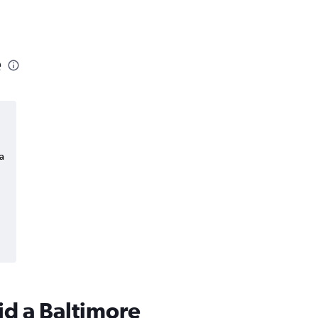
e
a
id a Baltimore