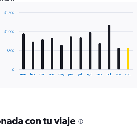
$1.500
Bar
Chart
graphic.
chart
with
$1.000
12
bars.
The
$500
chart
has
1
0
X
End
ene.
feb.
mar.
abr.
may.
jun.
jul.
ago.
sep.
oct.
nov.
dic.
of
axis
interactive
displaying
chart
categories.
Range:
12
categories.
The
nada con tu viaje
chart
has
1