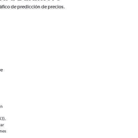
áfico de predicción de precios.
re
un
83).
rar
ones