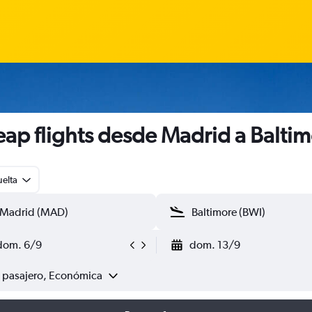
ap flights desde Madrid a Balti
uelta
dom. 6/9
dom. 13/9
1 pasajero, Económica