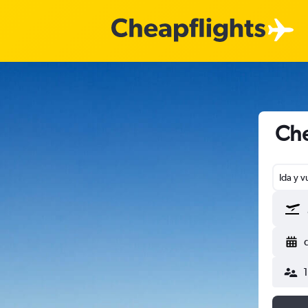
Che
Ida y v