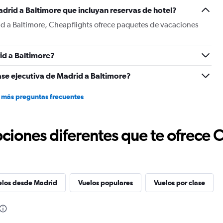
Y
drid a Baltimore que incluyan reservas de hotel?
axis
displaying
id a Baltimore, Cheapflights ofrece paquetes de vacaciones
values.
Range:
0
id a Baltimore?
to
1500.
ase ejecutiva de Madrid a Baltimore?
 más preguntas frecuentes
ciones diferentes que te ofrece 
elos desde Madrid
Vuelos populares
Vuelos por clase