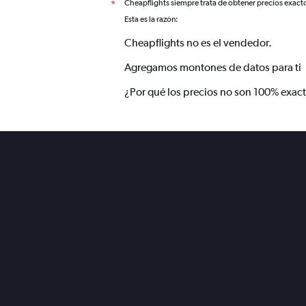
Cheapflights siempre trata de obtener precios exact
*
Esta es la razón:
Cheapflights no es el vendedor.
Agregamos montones de datos para ti
¿Por qué los precios no son 100% exac