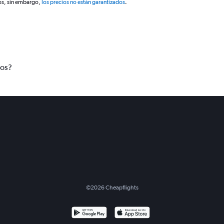
os, sin embargo,
los precios no están garantizados
.
tos?
©
2026
Cheapflights