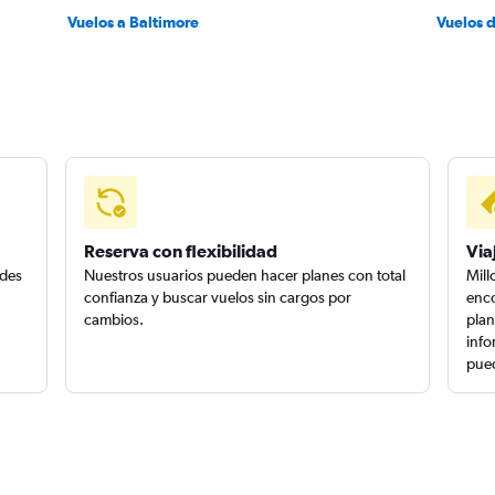
Vuelos a Baltimore
Vuelos 
Reserva con flexibilidad
Via
edes
Nuestros usuarios pueden hacer planes con total
Mill
confianza y buscar vuelos sin cargos por
enco
cambios.
plan
info
pued