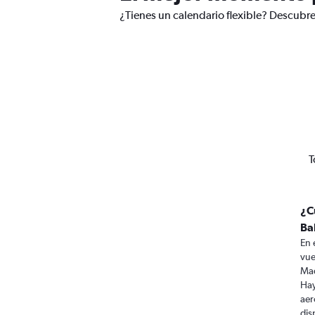
¿Tienes un calendario flexible? Descubre
T
¿C
Ba
En 
vue
Mad
Hay
aer
dis