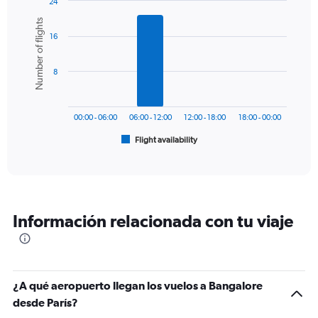
24
1
Bar
Chart
Number of flights
Y
graphic.
chart
axis
16
with
6
displaying
bars.
values.
8
Range:
The
0
chart
to
has
1200.
00:00 - 06:00
06:00 - 12:00
12:00 - 18:00
18:00 - 00:00
1
Flight availability
X
End
of
axis
interactive
displaying
chart
categories.
Range:
6
Información relacionada con tu viaje
categories.
The
chart
has
1
¿A qué aeropuerto llegan los vuelos a Bangalore
Y
desde París?
axis
displaying