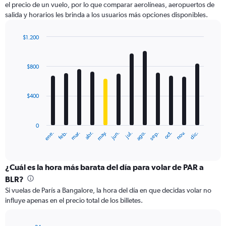
el precio de un vuelo, por lo que comparar aerolíneas, aeropuertos de
1
salida y horarios les brinda a los usuarios más opciones disponibles.
Y
axis
displaying
$1.200
values.
Bar
Chart
Range:
graphic.
chart
with
0
$800
12
to
bars.
1500.
$400
The
chart
has
0
1
ene.
feb.
mar.
abr.
may.
jun.
jul.
ago.
sep.
oct.
nov.
dic.
X
End
of
axis
interactive
displaying
chart
categories.
¿Cuál es la hora más barata del día para volar de PAR a
Range:
BLR?
12
Si vuelas de París a Bangalore, la hora del día en que decidas volar no
categories.
influye apenas en el precio total de los billetes.
The
chart
has