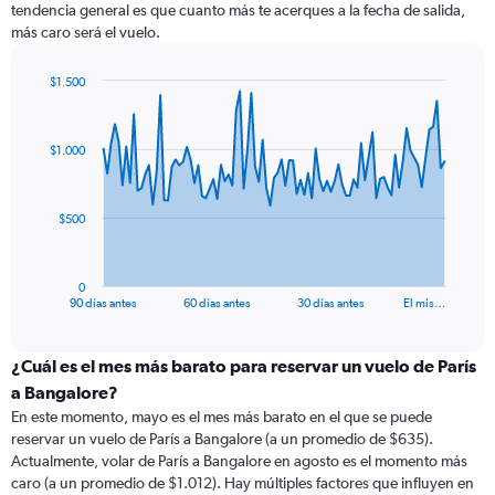
tendencia general es que cuanto más te acerques a la fecha de salida,
más caro será el vuelo.
$1.500
Chart
Chart
graphic.
with
91
$1.000
data
points.
The
$500
chart
has
1
0
X
End
90 días antes
60 días antes
30 días antes
El mis…
of
axis
interactive
displaying
chart
categories.
¿Cuál es el mes más barato para reservar un vuelo de París
Range:
a Bangalore?
91
En este momento, mayo es el mes más barato en el que se puede
categories.
reservar un vuelo de París a Bangalore (a un promedio de $635).
The
Actualmente, volar de París a Bangalore en agosto es el momento más
chart
caro (a un promedio de $1.012). Hay múltiples factores que influyen en
has