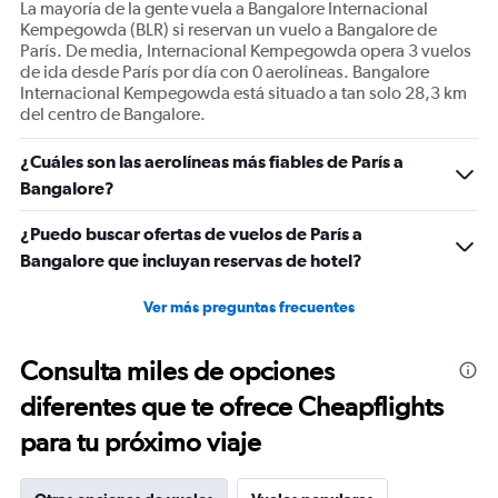
La mayoría de la gente vuela a Bangalore Internacional
Number
Kempegowda (BLR) si reservan un vuelo a Bangalore de
of
París. De media, Internacional Kempegowda opera 3 vuelos
flights.
de ida desde París por día con 0 aerolíneas. Bangalore
Range:
Internacional Kempegowda está situado a tan solo 28,3 km
0
del centro de Bangalore.
to
24.
¿Cuáles son las aerolíneas más fiables de París a
Bangalore?
¿Puedo buscar ofertas de vuelos de París a
Bangalore que incluyan reservas de hotel?
Ver más preguntas frecuentes
Consulta miles de opciones
diferentes que te ofrece Cheapflights
para tu próximo viaje