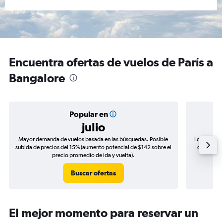
Encuentra ofertas de vuelos de París a
Bangalore
Popular en
julio
Mayor demanda de vuelos basada en las búsquedas. Posible
Los precio
subida de precios del 15% (aumento potencial de $142 sobre el
de precios
precio promedio de ida y vuelta).
Buscar ofertas
El mejor momento para reservar un