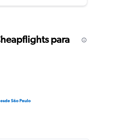
Cheapflights para
desde São Paulo