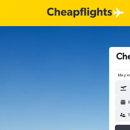
Che
Ida y v