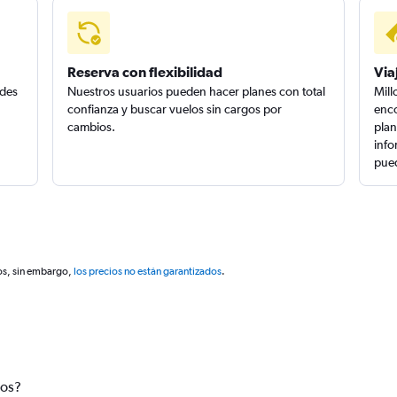
Reserva con flexibilidad
Via
edes
Nuestros usuarios pueden hacer planes con total
Mill
confianza y buscar vuelos sin cargos por
enco
cambios.
plan
info
pued
os, sin embargo,
los precios no están garantizados
.
tos?