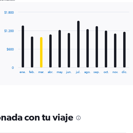
$1.800
Bar
Chart
graphic.
chart
with
$1.200
12
bars.
The
$600
chart
has
1
0
X
End
ene.
feb.
mar.
abr.
may.
jun.
jul.
ago.
sep.
oct.
nov.
dic.
of
axis
interactive
displaying
chart
categories.
Range:
12
categories.
The
nada con tu viaje
chart
has
1