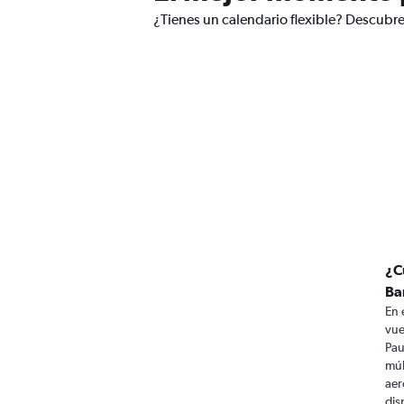
¿Tienes un calendario flexible? Descubre
¿C
Ba
En 
vue
Pau
múl
aer
dis