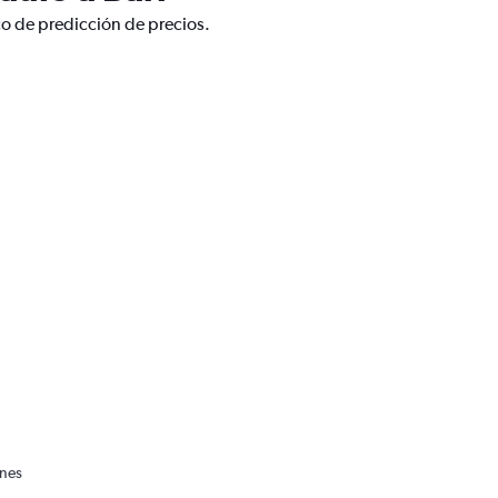
co de predicción de precios.
a
ones