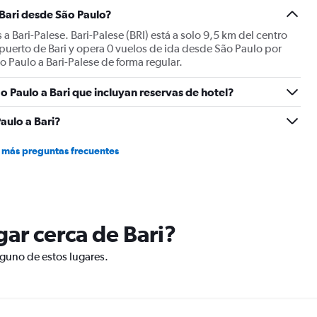
Y
 Bari desde São Paulo?
axis
displaying
 a Bari-Palese. Bari-Palese (BRI) está a solo 9,5 km del centro
values.
opuerto de Bari y opera 0 vuelos de ida desde São Paulo por
Range:
o Paulo a Bari-Palese de forma regular.
0
to
o Paulo a Bari que incluyan reservas de hotel?
1800.
aulo a Bari?
 más preguntas frecuentes
ugar cerca de Bari?
alguno de estos lugares.