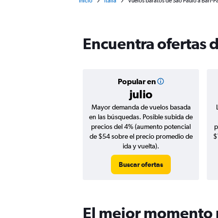
Inicio
Italia
Vuelos baratos de São Paulo a Bari-P
Encuentra ofertas d
Popular en
julio
Mayor demanda de vuelos basada
en las búsquedas. Posible subida de
precios del 4% (aumento potencial
p
de $54 sobre el precio promedio de
$
ida y vuelta).
Buscar ofertas
El mejor momento p