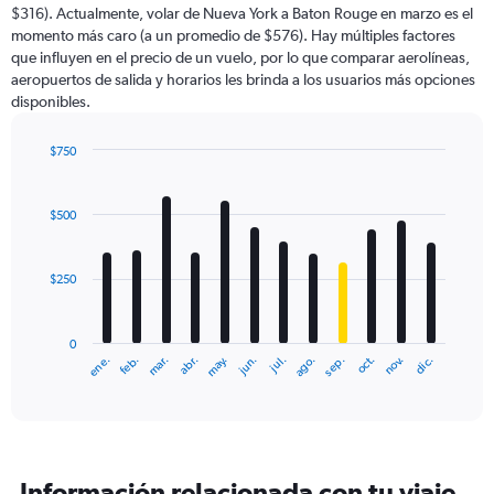
$316). Actualmente, volar de Nueva York a Baton Rouge en marzo es el
momento más caro (a un promedio de $576). Hay múltiples factores
que influyen en el precio de un vuelo, por lo que comparar aerolíneas,
aeropuertos de salida y horarios les brinda a los usuarios más opciones
disponibles.
$750
Bar
Chart
graphic.
chart
with
$500
12
bars.
$250
The
chart
has
0
1
ene.
abr.
jul.
oct.
mar.
jun.
sep.
dic.
feb.
may.
ago.
nov.
X
End
of
axis
interactive
displaying
chart
categories.
Range:
12
Información relacionada con tu viaje