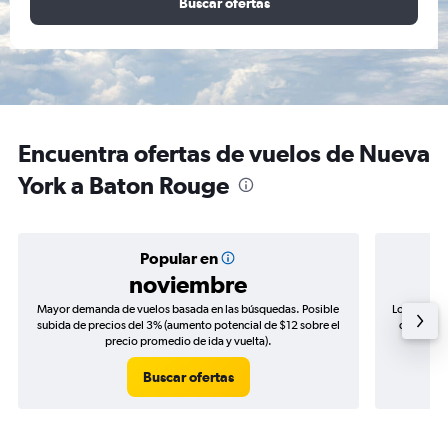
Buscar ofertas
Encuentra ofertas de vuelos de Nueva
York a Baton Rouge
Popular en
noviembre
Mayor demanda de vuelos basada en las búsquedas. Posible
Los precio
subida de precios del 3% (aumento potencial de $12 sobre el
de precio
precio promedio de ida y vuelta).
Buscar ofertas