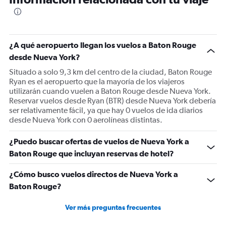
categories.
The
chart
has
1
¿A qué aeropuerto llegan los vuelos a Baton Rouge
Y
desde Nueva York?
axis
displaying
Situado a solo 9,3 km del centro de la ciudad, Baton Rouge
values.
Ryan es el aeropuerto que la mayoría de los viajeros
Range:
utilizarán cuando vuelen a Baton Rouge desde Nueva York.
0
Reservar vuelos desde Ryan (BTR) desde Nueva York debería
to
ser relativamente fácil, ya que hay 0 vuelos de ida diarios
750.
desde Nueva York con 0 aerolíneas distintas.
¿Puedo buscar ofertas de vuelos de Nueva York a
Baton Rouge que incluyan reservas de hotel?
¿Cómo busco vuelos directos de Nueva York a
Baton Rouge?
Ver más preguntas frecuentes