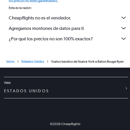
los precios no están garantizados
.
Esta es la razón:
Cheapflights no es el vendedor.
Agregamos montones de datos para ti
¿Por qué los precios no son 100% exactos?
Inicio
Estados Unidos
Vuelos baratos de Nueva York a Baton Rouge Ryan
Web
ESTADOS UNIDOS
©
2026
Cheapflights