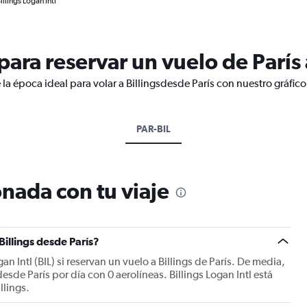
illings Logan Intl
ra reservar un vuelo de París a
la época ideal para volar a Billingsdesde París con nuestro gráfic
PAR-BIL
nada con tu viaje
Billings desde París?
an Intl (BIL) si reservan un vuelo a Billings de París. De media,
desde París por día con 0 aerolíneas. Billings Logan Intl está
llings.