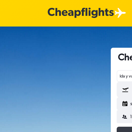
Che
Ida y v