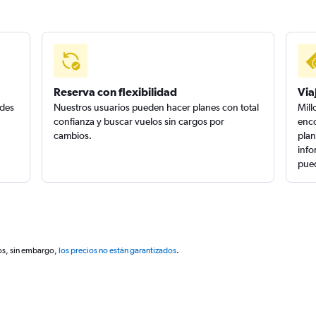
Reserva con flexibilidad
Via
edes
Nuestros usuarios pueden hacer planes con total
Mill
confianza y buscar vuelos sin cargos por
enco
cambios.
plan
info
pued
os, sin embargo,
los precios no están garantizados
.