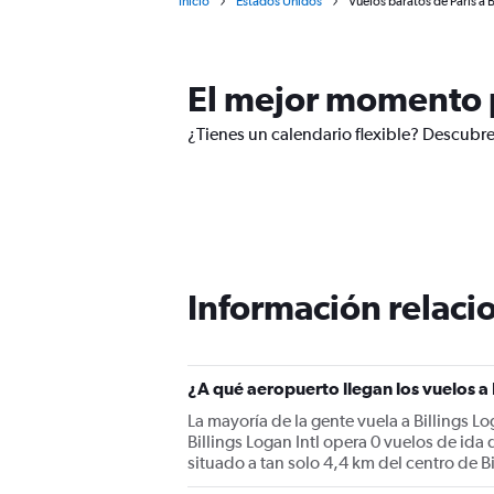
Inicio
Estados Unidos
Vuelos baratos de París a B
El mejor momento pa
¿Tienes un calendario flexible? Descubre 
Información relacio
¿A qué aeropuerto llegan los vuelos a 
La mayoría de la gente vuela a Billings Log
Billings Logan Intl opera 0 vuelos de ida 
situado a tan solo 4,4 km del centro de Bi