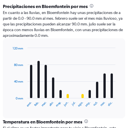
Precipitaciones en Bloemfontein por mes
En cuanto a las lluvias, en Bloemfontein hay unas precipitaciones de a
partir de 0.0 - 90.0 mm al mes. febrero suele ser el mes más lluvioso, ya
que las precipitaciones pueden alcanzar 90.0 mm. julio suele ser la
época con menos lluvias en Bloemfontein, con unas precipitaciones de
aproximadamente 0.0 mm.
120 mm
Bar
Chart
graphic.
chart
with
80 mm
12
bars.
40 mm
The
chart
has
0 mm
1
ene.
abr.
jul.
oct.
mar.
jun.
sep.
dic.
feb.
may.
ago.
nov.
X
End
of
axis
interactive
displaying
chart
categories.
Temperatura en Bloemfontein por mes
Range: