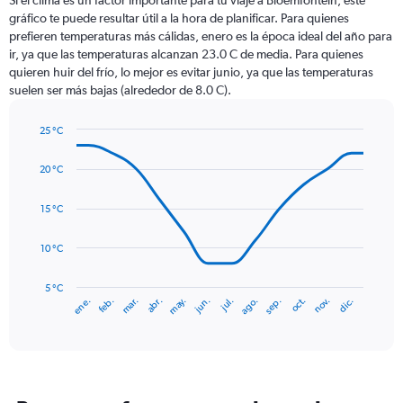
Si el clima es un factor importante para tu viaje a Bloemfontein, este
12
gráfico te puede resultar útil a la hora de planificar. Para quienes
categories.
prefieren temperaturas más cálidas, enero es la época ideal del año para
The
ir, ya que las temperaturas alcanzan 23.0 C de media. Para quienes
chart
quieren huir del frío, lo mejor es evitar junio, ya que las temperaturas
has
suelen ser más bajas (alrededor de 8.0 C).
1
Y
axis
25 °C
Line
displaying
Chart
graphic.
chart
values.
20 °C
with
Range:
14
0
data
15 °C
to
points.
120.
10 °C
The
chart
has
5 °C
mar.
jun.
sep.
dic.
ene.
abr.
jul.
oct.
feb.
may.
ago.
nov.
1
End
of
X
interactive
axis
chart
displaying
categories.
Range: