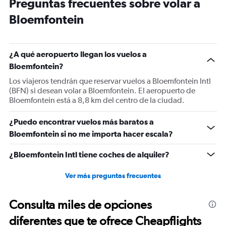
Preguntas frecuentes sobre volar a
14
categories.
Bloemfontein
The
chart
has
1
¿A qué aeropuerto llegan los vuelos a
Y
Bloemfontein?
axis
displaying
Los viajeros tendrán que reservar vuelos a Bloemfontein Intl
values.
(BFN) si desean volar a Bloemfontein. El aeropuerto de
Range:
Bloemfontein está a 8,8 km del centro de la ciudad.
5
to
¿Puedo encontrar vuelos más baratos a
25.
Bloemfontein si no me importa hacer escala?
¿Bloemfontein Intl tiene coches de alquiler?
Ver más preguntas frecuentes
Consulta miles de opciones
diferentes que te ofrece Cheapflights