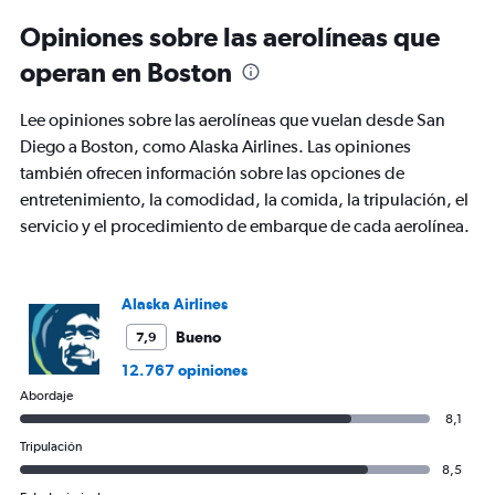
6
Opiniones sobre las aerolíneas que
categories.
The
operan en Boston
chart
has
Lee opiniones sobre las aerolíneas que vuelan desde San
1
Y
Diego a Boston, como Alaska Airlines. Las opiniones
axis
también ofrecen información sobre las opciones de
displaying
entretenimiento, la comodidad, la comida, la tripulación, el
Number
servicio y el procedimiento de embarque de cada aerolínea.
of
flights.
Range:
0
Alaska Airlines
to
36.
Bueno
7,9
12.767 opiniones
Abordaje
8,1
Tripulación
8,5