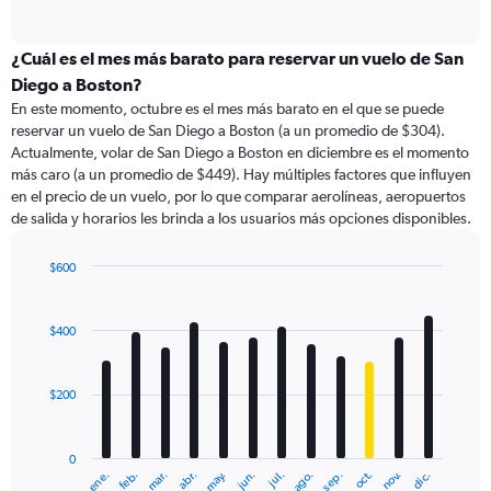
of
axis
interactive
displaying
chart
categories.
¿Cuál es el mes más barato para reservar un vuelo de San
Range:
Diego a Boston?
91
En este momento, octubre es el mes más barato en el que se puede
categories.
reservar un vuelo de San Diego a Boston (a un promedio de $304).
The
Actualmente, volar de San Diego a Boston en diciembre es el momento
chart
más caro (a un promedio de $449). Hay múltiples factores que influyen
has
en el precio de un vuelo, por lo que comparar aerolíneas, aeropuertos
1
de salida y horarios les brinda a los usuarios más opciones disponibles.
Y
axis
displaying
$600
values.
Bar
Chart
Range:
graphic.
chart
with
0
$400
12
to
bars.
900.
$200
The
chart
has
0
1
ene.
abr.
jul.
oct.
mar.
jun.
sep.
dic.
feb.
may.
ago.
nov.
X
End