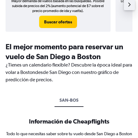
Mayor demanda de vuelos basada en las búsquedas. Posible
Los precio
subida de precios del 2% (aumento potencial de $7 sobre el
de precio
precio promedio de ida y vuelta).
Buscar ofertas
El mejor momento para reservar un
vuelo de San Diego a Boston
¿Tienes un calendario flexible? Descubre la época ideal para
volar a Bostondesde San Diego con nuestro gráfico de
predicción de precios.
SAN-BOS
Información de Cheapflights
Todo lo que necesitas saber sobre tu vuelo desde San Diego a Boston