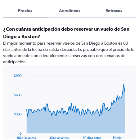
Precios
Aerolíneas
Retrasos
¿Con cuánta anticipación debo reservar un vuelo de San
Diego a Boston?
El mejor momento para reservar vuelos de San Diego a Boston es 89
días antes de la fecha de salida deseada. Es probable que el precio de tu
vuelo aumente considerablemente si reservas con dos semanas de
anticipación.
$900
Chart
Chart
graphic.
with
91
$600
data
points.
The
$300
chart
has
1
0
X
End
90 días antes
60 días antes
30 días antes
El mis…