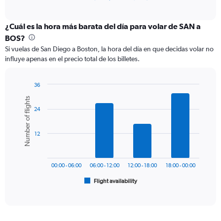
of
axis
interactive
displaying
chart
categories.
¿Cuál es la hora más barata del día para volar de SAN a
Range:
BOS?
12
Si vuelas de San Diego a Boston, la hora del día en que decidas volar no
categories.
influye apenas en el precio total de los billetes.
The
chart
has
36
1
Bar
Chart
Number of flights
Y
graphic.
chart
axis
24
with
6
displaying
bars.
values.
12
Range:
The
0
chart
to
has
600.
00:00 - 06:00
06:00 - 12:00
12:00 - 18:00
18:00 - 00:00
1
Flight availability
X
End
of
axis
interactive
displaying
chart
categories.
Range: