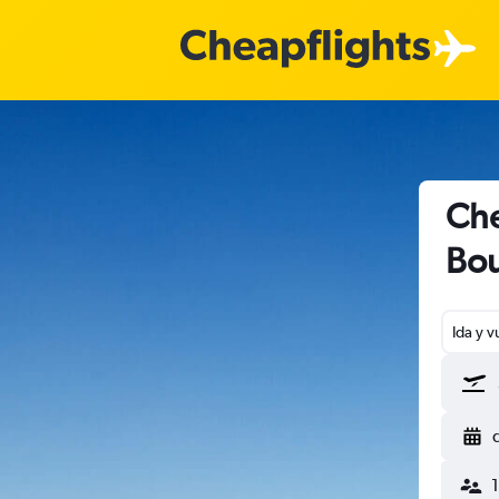
Che
Bo
Ida y v