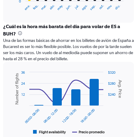
0
1
ene.
feb.
mar.
abr.
may.
jun.
jul.
ago.
sep.
oct.
nov.
dic.
X
End
of
axis
interactive
displaying
chart
categories.
¿Cuál es la hora más barata del día para volar de ES a
Range:
BUH?
12
Una de las formas básicas de ahorrar en los billetes de avión de España a
categories.
Bucarest es ser lo más flexible posible. Los vuelos de por la tarde suelen
The
ser los más caros. Un vuelo de al mediodía puede suponer un ahorro de
chart
hasta el 28 % en el precio del billete.
has
1
Y
36
$320
Number of flights
axis
Combination
Chart
Avg. Price
graphic.
chart
displaying
24
$280
with
values.
2
12
$240
Range:
data
0
series.
to
00:00 - 06:00
06:00 - 12:00
12:00 - 18:00
18:00 - 00:00
450.
The
chart
has
1
Flight availability
Precio promedio
End
of