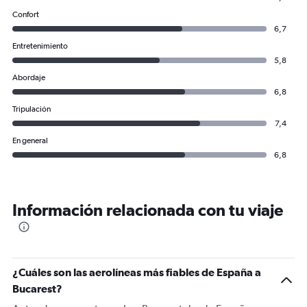
Confort
6,7
Entretenimiento
5,8
Abordaje
6,8
Tripulación
7,4
En general
6,8
Información relacionada con tu viaje
¿Cuáles son las aerolíneas más fiables de España a
Bucarest?