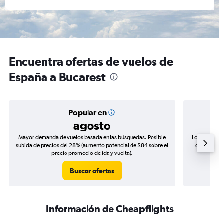
Encuentra ofertas de vuelos de
España a Bucarest
Popular en
agosto
Mayor demanda de vuelos basada en las búsquedas. Posible
Los precio
subida de precios del 28% (aumento potencial de $84 sobre el
de precio
precio promedio de ida y vuelta).
Buscar ofertas
Información de Cheapflights