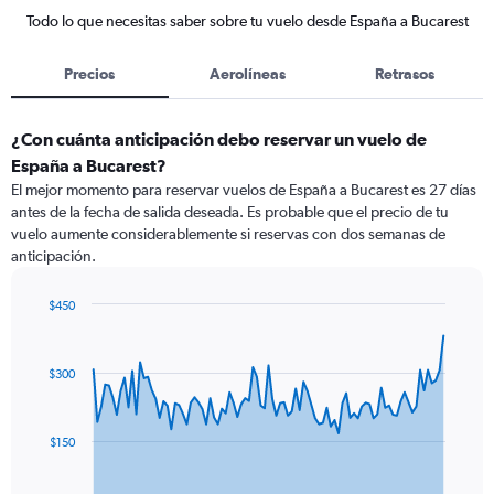
Todo lo que necesitas saber sobre tu vuelo desde España a Bucarest
Precios
Aerolíneas
Retrasos
¿Con cuánta anticipación debo reservar un vuelo de
España a Bucarest?
El mejor momento para reservar vuelos de España a Bucarest es 27 días
antes de la fecha de salida deseada. Es probable que el precio de tu
vuelo aumente considerablemente si reservas con dos semanas de
anticipación.
$450
Chart
Chart
graphic.
with
91
$300
data
points.
The
$150
chart
has