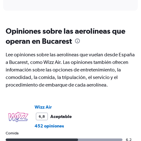
X
interactive
axis
chart
displaying
categories.
Range:
Opiniones sobre las aerolíneas que
6
categories.
operan en Bucarest
The
chart
Lee opiniones sobre las aerolíneas que vuelan desde España
has
2
a Bucarest, como Wizz Air. Las opiniones también ofrecen
Y
información sobre las opciones de entretenimiento, la
axes
comodidad, la comida, la tripulación, el servicio y el
displaying
procedimiento de embarque de cada aerolínea.
Avg.
Price
and
Number
Wizz Air
of
flights.
Aceptable
6,8
452 opiniones
Comida
6,2