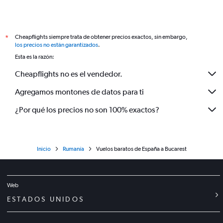
Cheapflights siempre trata de obtener precios exactos, sin embargo,
*
los precios no están garantizados
.
Esta es la razón:
Cheapflights no es el vendedor.
Agregamos montones de datos para ti
¿Por qué los precios no son 100% exactos?
Inicio
Rumanía
Vuelos baratos de España a Bucarest
Web
ESTADOS UNIDOS