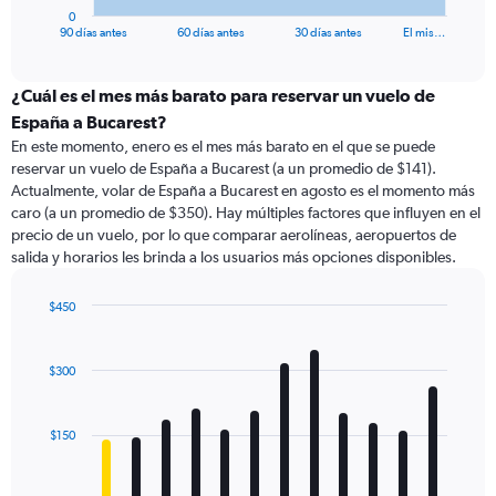
1
0
X
End
90 días antes
60 días antes
30 días antes
El mis…
of
axis
interactive
displaying
chart
categories.
¿Cuál es el mes más barato para reservar un vuelo de
Range:
España a Bucarest?
91
En este momento, enero es el mes más barato en el que se puede
categories.
reservar un vuelo de España a Bucarest (a un promedio de $141).
The
Actualmente, volar de España a Bucarest en agosto es el momento más
chart
caro (a un promedio de $350). Hay múltiples factores que influyen en el
has
precio de un vuelo, por lo que comparar aerolíneas, aeropuertos de
1
salida y horarios les brinda a los usuarios más opciones disponibles.
Y
axis
displaying
$450
values.
Bar
Chart
Range:
graphic.
chart
with
0
$300
12
to
bars.
450.
$150
The
chart
has