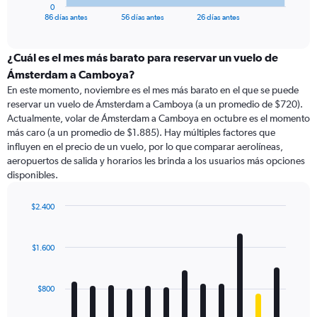
1
0
X
End
86 días antes
56 días antes
26 días antes
of
axis
interactive
displaying
chart
categories.
¿Cuál es el mes más barato para reservar un vuelo de
Range:
Ámsterdam a Camboya?
87
En este momento, noviembre es el mes más barato en el que se puede
categories.
reservar un vuelo de Ámsterdam a Camboya (a un promedio de $720).
The
Actualmente, volar de Ámsterdam a Camboya en octubre es el momento
chart
más caro (a un promedio de $1.885). Hay múltiples factores que
has
influyen en el precio de un vuelo, por lo que comparar aerolíneas,
1
aeropuertos de salida y horarios les brinda a los usuarios más opciones
Y
disponibles.
axis
displaying
values.
$2.400
Range:
Bar
Chart
0
graphic.
chart
with
to
$1.600
12
2400.
bars.
$800
The
chart