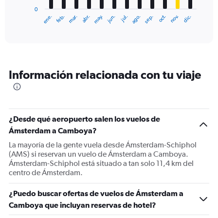
has
0
1
ene.
feb.
mar.
abr.
may.
jun.
jul.
ago.
sep.
oct.
nov.
dic.
X
End
of
axis
interactive
displaying
chart
categories.
Range:
12
Información relacionada con tu viaje
categories.
The
chart
has
1
¿Desde qué aeropuerto salen los vuelos de
Y
Ámsterdam a Camboya?
axis
displaying
La mayoría de la gente vuela desde Ámsterdam-Schiphol
values.
(AMS) si reservan un vuelo de Ámsterdam a Camboya.
Range:
Ámsterdam-Schiphol está situado a tan solo 11,4 km del
0
centro de Ámsterdam.
to
2400.
¿Puedo buscar ofertas de vuelos de Ámsterdam a
Camboya que incluyan reservas de hotel?