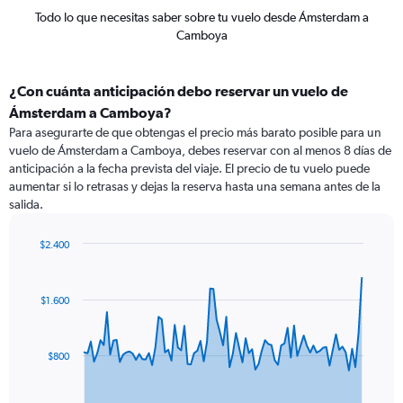
Todo lo que necesitas saber sobre tu vuelo desde Ámsterdam a
Camboya
¿Con cuánta anticipación debo reservar un vuelo de
Ámsterdam a Camboya?
Para asegurarte de que obtengas el precio más barato posible para un
vuelo de Ámsterdam a Camboya, debes reservar con al menos 8 días de
anticipación a la fecha prevista del viaje. El precio de tu vuelo puede
aumentar si lo retrasas y dejas la reserva hasta una semana antes de la
salida.
$2.400
Chart
Chart
graphic.
with
87
$1.600
data
points.
The
$800
chart
has