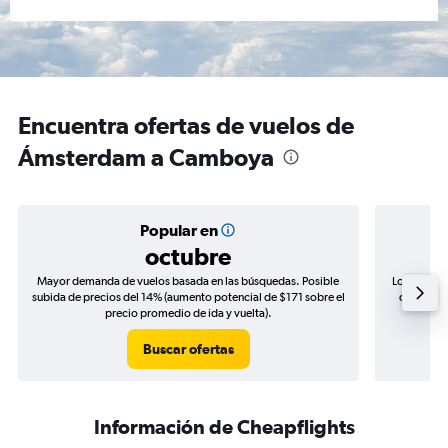
Encuentra ofertas de vuelos de
Ámsterdam a Camboya
Popular en
octubre
Mayor demanda de vuelos basada en las búsquedas. Posible
Los precio
subida de precios del 14% (aumento potencial de $171 sobre el
de precio
precio promedio de ida y vuelta).
Buscar ofertas
Información de Cheapflights