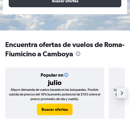
Buscar ofertas
Encuentra ofertas de vuelos de Roma-
Fiumicino a Camboya
Popular en
julio
Mayor demanda de vuelos basada en las búsquedas. Posible
Los precio
subida de precios del 16% (aumento potencial de $183 sobre el
de precios
precio promedio de ida y vuelta).
Buscar ofertas