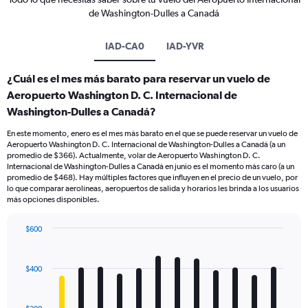
de Washington-Dulles a Canadá
IAD-CA0
IAD-YVR
¿Cuál es el mes más barato para reservar un vuelo de
Aeropuerto Washington D. C. Internacional de
Washington-Dulles a Canadá?
En este momento, enero es el mes más barato en el que se puede reservar un vuelo de
Aeropuerto Washington D. C. Internacional de Washington-Dulles a Canadá (a un
promedio de $366). Actualmente, volar de Aeropuerto Washington D. C.
Internacional de Washington-Dulles a Canadá en junio es el momento más caro (a un
promedio de $468). Hay múltiples factores que influyen en el precio de un vuelo, por
lo que comparar aerolíneas, aeropuertos de salida y horarios les brinda a los usuarios
más opciones disponibles.
$600
Bar
Chart
graphic.
chart
with
$400
12
bars.