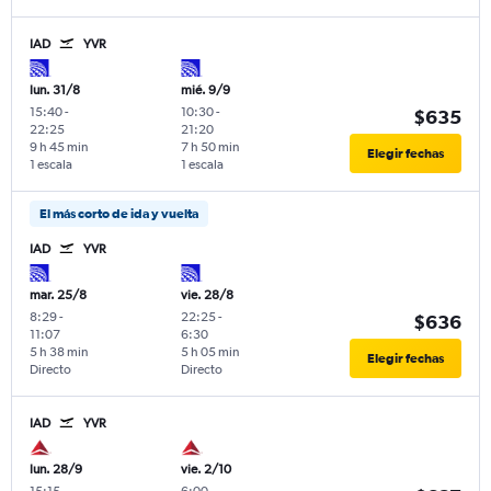
IAD
YVR
lun. 31/8
mié. 9/9
15:40
-
10:30
-
$635
22:25
21:20
9 h 45 min
7 h 50 min
Elegir fechas
1 escala
1 escala
El más corto de ida y vuelta
IAD
YVR
mar. 25/8
vie. 28/8
8:29
-
22:25
-
$636
11:07
6:30
5 h 38 min
5 h 05 min
Elegir fechas
Directo
Directo
IAD
YVR
lun. 28/9
vie. 2/10
15:15
-
6:00
-