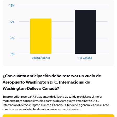
has
18%
1
Bar
Chart
Y
graphic.
chart
axis
with
displaying
12%
2
values.
bars.
Range:
0
The
6%
to
chart
24.
has
1
0%
X
End
United Airlines
Air Canada
of
axis
interactive
displaying
chart
categories.
¿Con cuánta anticipación debo reservar un vuelo de
Range:
Aeropuerto Washington D. C. Internacional de
2
categories.
Washington-Dulles a Canadá?
The
chart
En promedio, reservar 73 días antes de la fecha de salida prevista es el mejor
momento para conseguir vuelos baratos de Aeropuerto Washington D. C.
has
Internacional de Washington-Dulles a Canadá. La tendencia general es que cuanto
1
más te acerques a la fecha de salida, más caro será el vuelo.
Y
axis