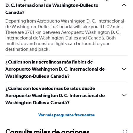
1
D. C. Internacional de Washington-Dulles to
Y
Canadá?
axis
displaying
Departing from Aeropuerto Washington D. C. Internacional
values.
de Washington-Dulles to Canadá will take you 9 h 02 min.
Range:
There are 3761 km between Aeropuerto Washington D. C.
0
Internacional de Washington-Dulles and Canadá. Both
to
multi-stop and nonstop flights can be found to your
1500.
destination and back.
¿Cuáles son las aerolíneas más fiables de
Aeropuerto Washington D. C. Internacional de
Washington-Dulles a Canadá?
¿Cuáles son los vuelos más baratos desde
Aeropuerto Washington D. C. Internacional de
Washington-Dulles a Canadá?
Ver más preguntas frecuentes
Consulta miles de opciones