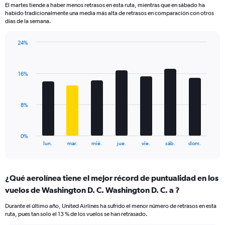
El martes tiende a haber menos retrasos en esta ruta, mientras que en sábado ha
The
habido tradicionalmente una media más alta de retrasos en comparación con otros
chart
días de la semana.
has
1
24%
Y
Bar
Chart
axis
graphic.
chart
displaying
with
values.
16%
7
Range:
bars.
0
to
The
8%
45.
chart
has
1
0%
X
End
lun.
mar.
mié.
jue.
vie.
sáb.
dom.
of
axis
interactive
displaying
chart
categories.
¿Qué aerolínea tiene el mejor récord de puntualidad en los
Range:
vuelos de Washington D. C. Washington D. C. a ?
7
categories.
Durante el último año, United Airlines ha sufrido el menor número de retrasos en esta
The
ruta, pues tan solo el 13 % de los vuelos se han retrasado.
chart