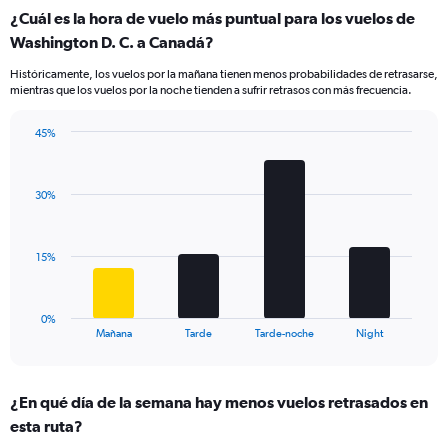
displaying
¿Cuál es la hora de vuelo más puntual para los vuelos de
categories.
Range:
Washington D. C. a Canadá?
14
Históricamente, los vuelos por la mañana tienen menos probabilidades de retrasarse,
categories.
mientras que los vuelos por la noche tienden a sufrir retrasos con más frecuencia.
The
chart
has
45%
Bar
1
Chart
graphic.
chart
Y
with
axis
30%
4
displaying
bars.
values.
Range:
The
15%
0
chart
to
has
30.
1
0%
X
End
Mañana
Tarde
Tarde-noche
Night
of
axis
interactive
displaying
chart
categories.
¿En qué día de la semana hay menos vuelos retrasados en
Range:
esta ruta?
4
categories.