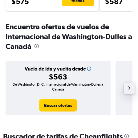
$575
$587
fechas
Encuentra ofertas de vuelos de
Internacional de Washington-Dulles a
Canadá
Vuelo de ida y vuelta desde
$563
De Washington D. C. Internacional de Washington-Dulles a
Vuelo
Canadá
Buscar ofertas
Buscador de tarifas de Cheapflights