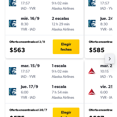
17:57
9 h 02 min
17:57
IAD
-
YVR
Alaska Airlines
IAD
-
YVR
mié. 16/9
2 escalas
jue. 24/
8:30
12 h 29 min
8:30
YVR
-
IAD
Alaska Airlines
YVR
-
IAD
Oferta encontrada el 3/8
Oferta encontrada 
Elegir
$563
$585
fechas
mar. 15/9
1 escala
mar. 22
17:57
9 h 02 min
10:15
IAD
-
YVR
Alaska Airlines
IAD
-
YVR
jue. 17/9
1 escala
vie. 25/
6:00
7 h 54 min
6:00
YVR
-
IAD
Alaska Airlines
YVR
-
IAD
Oferta encontrada el 30/7
Oferta encontrada e
Elegir