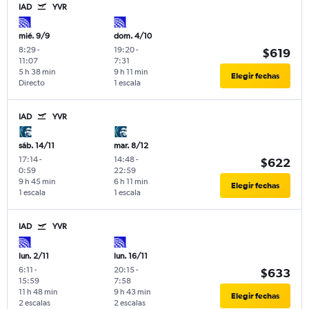
IAD
YVR
mié. 9/9
dom. 4/10
8:29
-
19:20
-
$619
11:07
7:31
5 h 38 min
9 h 11 min
Elegir fechas
Directo
1 escala
IAD
YVR
sáb. 14/11
mar. 8/12
17:14
-
14:48
-
$622
0:59
22:59
9 h 45 min
6 h 11 min
Elegir fechas
1 escala
1 escala
IAD
YVR
lun. 2/11
lun. 16/11
6:11
-
20:15
-
$633
15:59
7:58
11 h 48 min
9 h 43 min
Elegir fechas
2 escalas
2 escalas