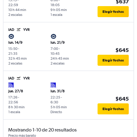
$637
22:59
18:05
10 h 44 min
9 h 05 min
Elegir fechas
2 escalas
1 escala
IAD
YVR
lun. 14/9
lun. 21/9
15:50
-
7:00
-
$645
21:35
10:45
32 h 45 min
24 h 45 min
Elegir fechas
2 escalas
2 escalas
IAD
YVR
jue. 27/8
lun. 31/8
17:26
-
22:25
-
$645
22:56
6:30
8 h 30 min
5 h 05 min
Elegir fechas
1 escala
Directo
Mostrando 1-10 de 20 resultados
Precio más barato