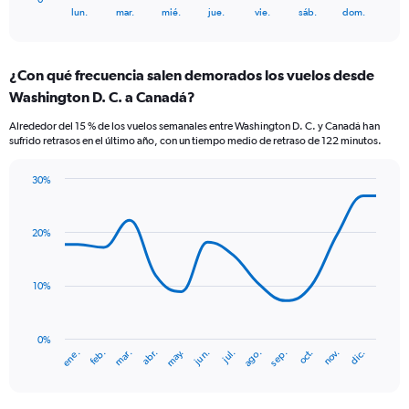
X
End
lun.
mar.
mié.
jue.
vie.
sáb.
dom.
of
axis
interactive
displaying
chart
categories.
¿Con qué frecuencia salen demorados los vuelos desde
Range:
Washington D. C. a Canadá?
7
categories.
Alrededor del 15 % de los vuelos semanales entre Washington D. C. y Canadá han
The
sufrido retrasos en el último año, con un tiempo medio de retraso de 122 minutos.
chart
has
30%
1
Line
Chart
Y
graphic.
chart
axis
with
20%
displaying
14
values.
data
Range:
points.
0
10%
to
The
24.
chart
has
0%
ene.
abr.
jul.
oct.
mar.
jun.
sep.
dic.
feb.
may.
ago.
nov.
1
End
of
X
interactive
axis
chart