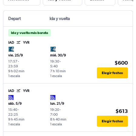
Depart
Ida y vuelta
Ida y vuelta más barata
IAD
YVR
vie. 25/9
mié. 30/9
17:57
-
19:30
-
$600
23:59
5:40
9 h 02 min
7 h 10 min
Elegir fechas
1 escala
1 escala
IAD
YVR
sáb. 5/9
lun. 21/9
15:40
-
19:20
-
$613
22:25
7:00
9 h 45 min
8 h 40 min
Elegir fechas
1 escala
1 escala