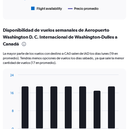
has
1
Flight availability
Precio promedio
End
of
X
interactive
axis
chart
displaying
Disponibilidad de vuelos semanales de Aeropuerto
categories.
Range:
Washington D. C. Internacional de Washington-Dulles a
6
Canadá
categories.
The
La mayor parte de los vuelos con destino a CA0 salen de IAD los días lunes (19 en
chart
promedio). Tendrás menos opciones de vuelos los días sábado, ya que sale la menor
cantidad de vuelos (17 en promedio).
has
2
Y
24
axes
Bar
Chart
graphic.
displaying
chart
with
Avg.
16
7
Price
bars.
and
Number
The
8
of
chart
flights.
has
1
0