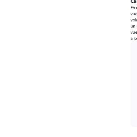
Ca
En 
vue
vol
un 
vue
a l