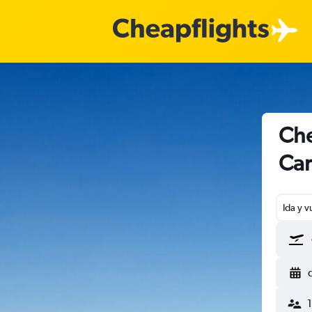
Che
Car
Ida y v