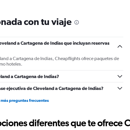
12
categories.
The
nada con tu viaje
chart
has
1
Y
eveland a Cartagena de Indias que incluyan reservas
axis
displaying
values.
land a Cartagena de Indias, Cheapflights ofrece paquetes de
Range:
mo hoteles.
0
to
1500.
land a Cartagena de Indias?
ase ejecutiva de Cleveland a Cartagena de Indias?
 más preguntas frecuentes
ciones diferentes que te ofrece 