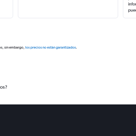
info
pued
os, sin embargo,
los precios no están garantizados
.
tos?