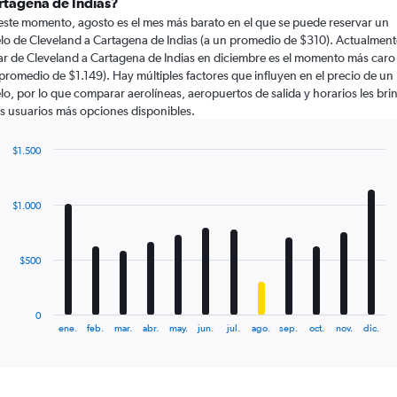
rtagena de Indias?
este momento, agosto es el mes más barato en el que se puede reservar un
lo de Cleveland a Cartagena de Indias (a un promedio de $310). Actualment
ar de Cleveland a Cartagena de Indias en diciembre es el momento más caro 
promedio de $1.149). Hay múltiples factores que influyen en el precio de un
lo, por lo que comparar aerolíneas, aeropuertos de salida y horarios les bri
os usuarios más opciones disponibles.
$1.500
Bar
Chart
graphic.
chart
with
$1.000
12
bars.
The
$500
chart
has
1
0
X
End
ene.
feb.
mar.
abr.
may.
jun.
jul.
ago.
sep.
oct.
nov.
dic.
of
axis
interactive
displaying
chart
categories.
Range: