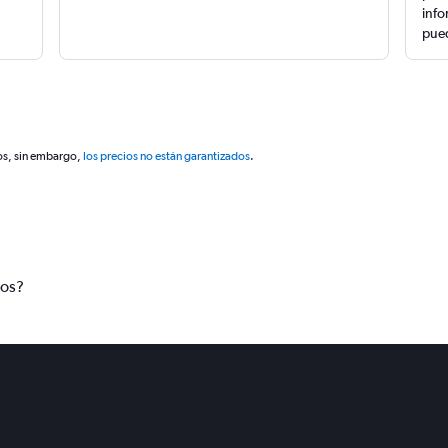
info
pued
os, sin embargo,
los precios no están garantizados
.
tos?