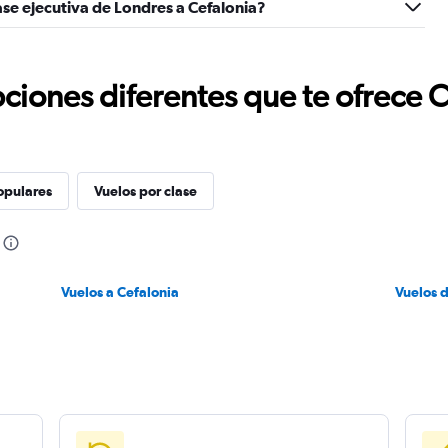
ase ejecutiva de Londres a Cefalonia?
to
6.
ciones diferentes que te ofrece 
opulares
Vuelos por clase
Vuelos a Cefalonia
Vuelos 