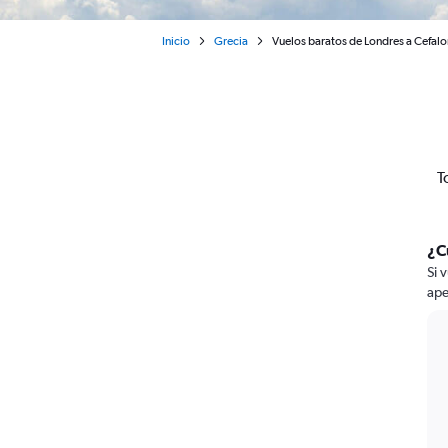
Inicio
Grecia
Vuelos baratos de Londres a Cefalo
T
¿C
Si 
ape