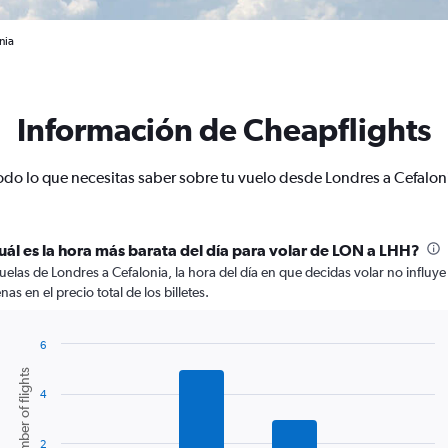
nia
Información de Cheapflights
odo lo que necesitas saber sobre tu vuelo desde Londres a Cefalon
uál es la hora más barata del día para volar de LON a LHH?
vuelas de Londres a Cefalonia, la hora del día en que decidas volar no influye
nas en el precio total de los billetes.
6
Bar
Chart
Number of flights
graphic.
chart
4
with
6
bars.
2