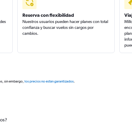
Reserva con flexibilidad
Via
edes
Nuestros usuarios pueden hacer planes con total
Mill
confianza y buscar vuelos sin cargos por
enco
cambios.
plan
info
pued
os, sin embargo,
los precios no están garantizados
.
tos?