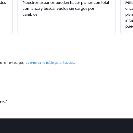
edes
Nuestros usuarios pueden hacer planes con total
Mill
confianza y buscar vuelos sin cargos por
enco
cambios.
plan
info
pued
os, sin embargo,
los precios no están garantizados
.
tos?