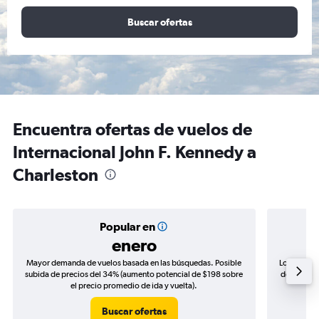
Buscar ofertas
Encuentra ofertas de vuelos de
Internacional John F. Kennedy a
Charleston
Popular en
enero
Mayor demanda de vuelos basada en las búsquedas. Posible
Los precio
subida de precios del 34% (aumento potencial de $198 sobre
de precios
el precio promedio de ida y vuelta).
Buscar ofertas