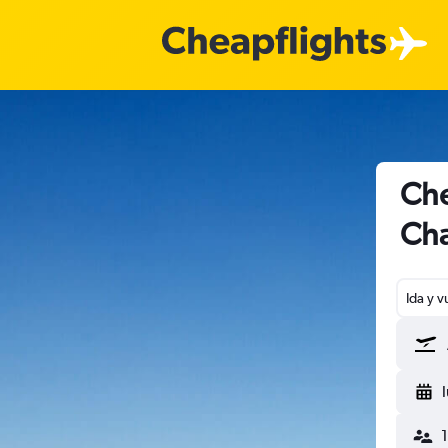
Che
Cha
Ida y v