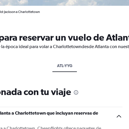
eld-Jackson a Charlottetown
ara reservar un vuelo de Atlan
 la época ideal para volar a Charlottetowndesde Atlanta con nuest
ATL-YYG
nada con tu viaje
lanta a Charlottetown que incluyan reservas de
ta a Charlottetown, Cheapflights ofrece paquetes de