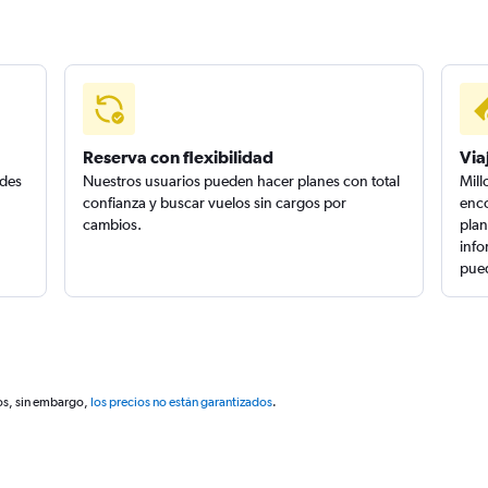
Reserva con flexibilidad
Via
edes
Nuestros usuarios pueden hacer planes con total
Mill
confianza y buscar vuelos sin cargos por
enco
cambios.
plan
info
pued
os, sin embargo,
los precios no están garantizados
.