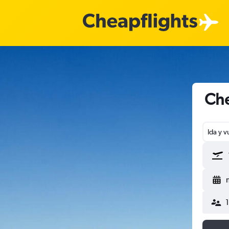
Che
Ida y v