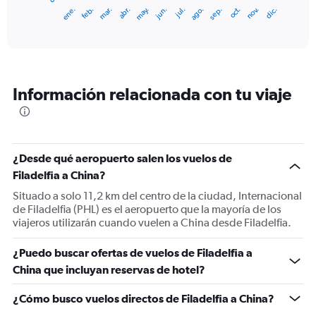
1
ene.
feb.
mar.
abr.
may.
jun.
jul.
ago.
sep.
oct.
nov.
dic.
X
End
of
axis
interactive
displaying
chart
categories.
Range:
12
Información relacionada con tu viaje
categories.
The
chart
has
1
¿Desde qué aeropuerto salen los vuelos de
Y
Filadelfia a China?
axis
displaying
Situado a solo 11,2 km del centro de la ciudad, Internacional
values.
de Filadelfia (PHL) es el aeropuerto que la mayoría de los
Range:
viajeros utilizarán cuando vuelen a China desde Filadelfia.
0
to
¿Puedo buscar ofertas de vuelos de Filadelfia a
2400.
China que incluyan reservas de hotel?
¿Cómo busco vuelos directos de Filadelfia a China?