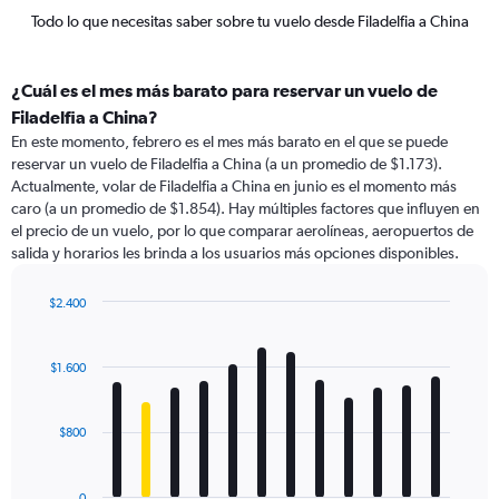
Todo lo que necesitas saber sobre tu vuelo desde Filadelfia a China
¿Cuál es el mes más barato para reservar un vuelo de
Filadelfia a China?
En este momento, febrero es el mes más barato en el que se puede
reservar un vuelo de Filadelfia a China (a un promedio de $1.173).
Actualmente, volar de Filadelfia a China en junio es el momento más
caro (a un promedio de $1.854). Hay múltiples factores que influyen en
el precio de un vuelo, por lo que comparar aerolíneas, aeropuertos de
salida y horarios les brinda a los usuarios más opciones disponibles.
$2.400
Bar
Chart
graphic.
chart
with
$1.600
12
bars.
$800
The
chart
has
0