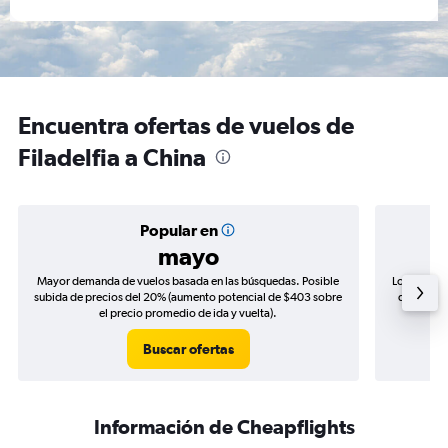
Encuentra ofertas de vuelos de
Filadelfia a China
Popular en
mayo
Mayor demanda de vuelos basada en las búsquedas. Posible
Los precio
subida de precios del 20% (aumento potencial de $403 sobre
de precios
el precio promedio de ida y vuelta).
Buscar ofertas
Información de Cheapflights