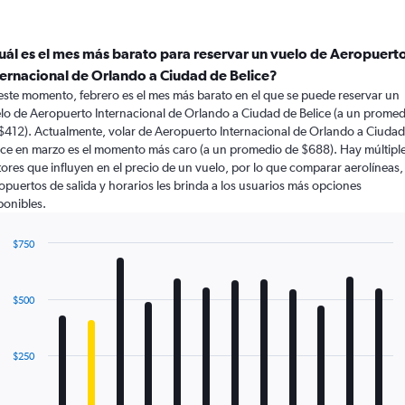
uál es el mes más barato para reservar un vuelo de Aeropuert
ternacional de Orlando a Ciudad de Belice?
este momento, febrero es el mes más barato en el que se puede reservar un
lo de Aeropuerto Internacional de Orlando a Ciudad de Belice (a un promed
$412). Actualmente, volar de Aeropuerto Internacional de Orlando a Ciudad
ice en marzo es el momento más caro (a un promedio de $688). Hay múltipl
tores que influyen en el precio de un vuelo, por lo que comparar aerolíneas,
opuertos de salida y horarios les brinda a los usuarios más opciones
ponibles.
$750
Bar
Chart
graphic.
chart
with
$500
12
bars.
The
$250
chart
has