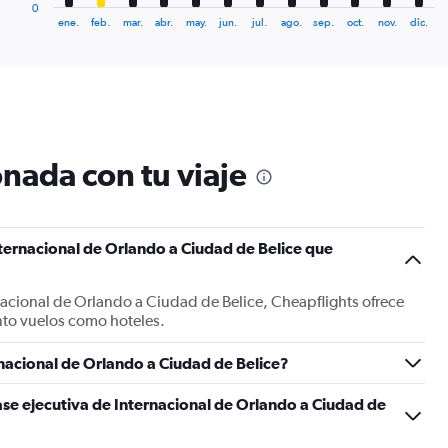
1
0
X
End
ene.
feb.
mar.
abr.
may.
jun.
jul.
ago.
sep.
oct.
nov.
dic.
of
axis
interactive
displaying
chart
categories.
Range:
12
categories.
The
nada con tu viaje
chart
has
1
Y
ternacional de Orlando a Ciudad de Belice que
axis
displaying
values.
nacional de Orlando a Ciudad de Belice, Cheapflights ofrece
Range:
nto vuelos como hoteles.
0
to
750.
nacional de Orlando a Ciudad de Belice?
ase ejecutiva de Internacional de Orlando a Ciudad de