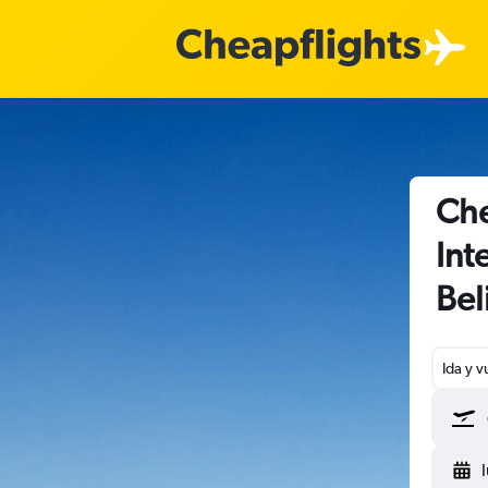
Che
Int
Bel
Ida y v