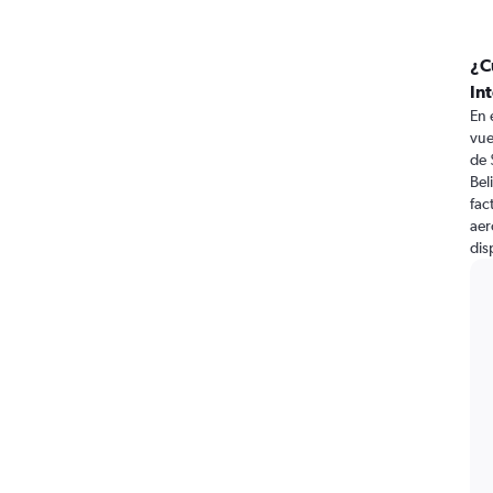
¿C
In
En 
vue
de 
Bel
fac
aer
dis