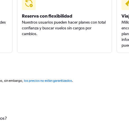
Reserva con flexibilidad
Via
edes
Nuestros usuarios pueden hacer planes con total
Mill
confianza y buscar vuelos sin cargos por
enco
cambios.
plan
info
pued
os, sin embargo,
los precios no están garantizados
.
tos?