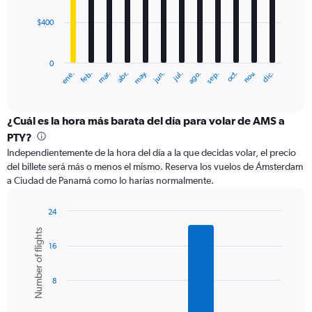
$400
The
chart
has
0
1
ene.
feb.
mar.
abr.
may.
jun.
jul.
ago.
sep.
oct.
nov.
dic.
X
End
of
axis
interactive
displaying
chart
categories.
¿Cuál es la hora más barata del día para volar de AMS a
Range:
PTY?
12
Independientemente de la hora del día a la que decidas volar, el precio
categories.
del billete será más o menos el mismo. Reserva los vuelos de Ámsterdam
The
a Ciudad de Panamá como lo harías normalmente.
chart
has
1
24
Y
Bar
Chart
Number of flights
graphic.
chart
axis
16
with
displaying
6
values.
bars.
Range:
8
0
The
to
chart