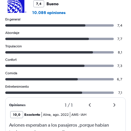
Bueno
7,4
10.086 opiniones
En general
7,4
Abordaje
7,7
Tripulación
8,1
Confort
7,3
Comida
6,7
Entretenimiento
7,1
1
/
1
Opiniones
10,0
Excelente
Alina
,
ago. 2022
AMS
-
IAH
Aviones esperaban a los pasajeros ,porque habían