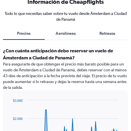
Información de Cheapflights
Todo lo que necesitas saber sobre tu vuelo desde Ámsterdam a Ciudad
de Panamá
Precios
Aerolíneas
Retrasos
¿Con cuánta anticipación debo reservar un vuelo de
Ámsterdam a Ciudad de Panamá?
Para asegurarte de que obtengas el precio más barato posible para un
vuelo de Ámsterdam a Ciudad de Panamá, debes reservar con al menos
43 días de anticipación a la fecha prevista del viaje. El precio de tu vuelo
puede aumentar si lo retrasas y dejas la reserva hasta una semana antes
de la salida.
$3.000
Chart
Chart
graphic.
with
91
$2.000
data
points.