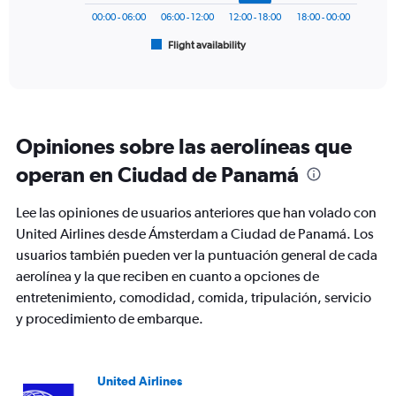
1200.
has
00:00 - 06:00
06:00 - 12:00
12:00 - 18:00
18:00 - 00:00
1
Flight availability
X
End
of
axis
interactive
displaying
chart
categories.
Range:
6
Opiniones sobre las aerolíneas que
categories.
The
operan en Ciudad de Panamá
chart
has
Lee las opiniones de usuarios anteriores que han volado con
1
Y
United Airlines desde Ámsterdam a Ciudad de Panamá. Los
axis
usuarios también pueden ver la puntuación general de cada
displaying
aerolínea y la que reciben en cuanto a opciones de
Number
entretenimiento, comodidad, comida, tripulación, servicio
of
flights.
y procedimiento de embarque.
Range:
0
to
United Airlines
24.