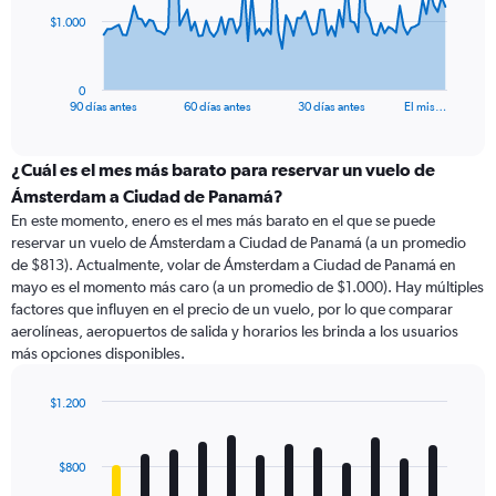
The
$1.000
chart
has
1
0
X
End
90 días antes
60 días antes
30 días antes
El mis…
of
axis
interactive
displaying
chart
categories.
¿Cuál es el mes más barato para reservar un vuelo de
Range:
Ámsterdam a Ciudad de Panamá?
91
En este momento, enero es el mes más barato en el que se puede
categories.
reservar un vuelo de Ámsterdam a Ciudad de Panamá (a un promedio
The
de $813). Actualmente, volar de Ámsterdam a Ciudad de Panamá en
chart
mayo es el momento más caro (a un promedio de $1.000). Hay múltiples
has
factores que influyen en el precio de un vuelo, por lo que comparar
1
aerolíneas, aeropuertos de salida y horarios les brinda a los usuarios
Y
más opciones disponibles.
axis
displaying
values.
$1.200
Range:
Bar
Chart
0
graphic.
chart
with
to
$800
12
3000.
bars.