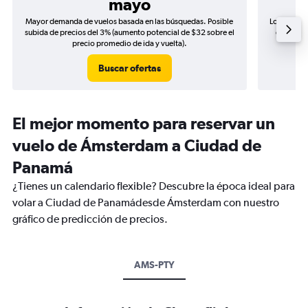
mayo
Mayor demanda de vuelos basada en las búsquedas. Posible
Los precio
subida de precios del 3% (aumento potencial de $32 sobre el
de precio
precio promedio de ida y vuelta).
Buscar ofertas
El mejor momento para reservar un
vuelo de Ámsterdam a Ciudad de
Panamá
¿Tienes un calendario flexible? Descubre la época ideal para
volar a Ciudad de Panamádesde Ámsterdam con nuestro
gráfico de predicción de precios.
AMS-PTY