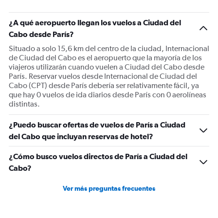
has
1
¿A qué aeropuerto llegan los vuelos a Ciudad del
Y
Cabo desde París?
axis
displaying
Situado a solo 15,6 km del centro de la ciudad, Internacional
values.
de Ciudad del Cabo es el aeropuerto que la mayoría de los
Range:
viajeros utilizarán cuando vuelen a Ciudad del Cabo desde
0
París. Reservar vuelos desde Internacional de Ciudad del
to
Cabo (CPT) desde París debería ser relativamente fácil, ya
1500.
que hay 0 vuelos de ida diarios desde París con 0 aerolíneas
distintas.
¿Puedo buscar ofertas de vuelos de París a Ciudad
del Cabo que incluyan reservas de hotel?
¿Cómo busco vuelos directos de París a Ciudad del
Cabo?
Ver más preguntas frecuentes