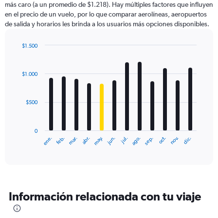
más caro (a un promedio de $1.218). Hay múltiples factores que influyen
has
en el precio de un vuelo, por lo que comparar aerolíneas, aeropuertos
1
de salida y horarios les brinda a los usuarios más opciones disponibles.
Y
axis
displaying
$1.500
values.
Bar
Chart
Range:
graphic.
chart
with
0
$1.000
12
to
bars.
1500.
$500
The
chart
has
0
1
ene.
feb.
mar.
abr.
may.
jun.
jul.
ago.
sep.
oct.
nov.
dic.
X
End
of
axis
interactive
displaying
chart
categories.
Range:
12
Información relacionada con tu viaje
categories.
The
chart