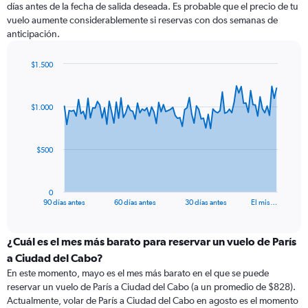
días antes de la fecha de salida deseada. Es probable que el precio de tu
vuelo aumente considerablemente si reservas con dos semanas de
anticipación.
$1.500
Chart
Chart
graphic.
with
91
$1.000
data
points.
The
$500
chart
has
1
0
X
End
90 días antes
60 días antes
30 días antes
El mis…
of
axis
interactive
displaying
chart
categories.
¿Cuál es el mes más barato para reservar un vuelo de París
Range:
a Ciudad del Cabo?
91
En este momento, mayo es el mes más barato en el que se puede
categories.
reservar un vuelo de París a Ciudad del Cabo (a un promedio de $828).
The
Actualmente, volar de París a Ciudad del Cabo en agosto es el momento
chart