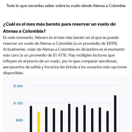
Todo lo que necesitas saber sobre tu vuelo desde Atenas a Colombia
¿Cuál es el mes más barato para reservar un vuelo de
Atenas a Colombia?
En este momento, febrero es el mes más barato en el que se puede
reservar un vuelo de Atenas a Colombia (a un promedio de $899).
Actualmente, volar de Atenas a Colombia en diciembre es el momento
más caro (a un promedio de $1.479). Hay múltiples factores que
influyen en el precio de un vuelo, por lo que comparar aerolíneas,
aeropuertos de salida y horarios les brinda a los usuarios más opciones
disponibles.
$1.800
Bar
Chart
graphic.
chart
with
$1.200
12
bars.
$600
The
chart