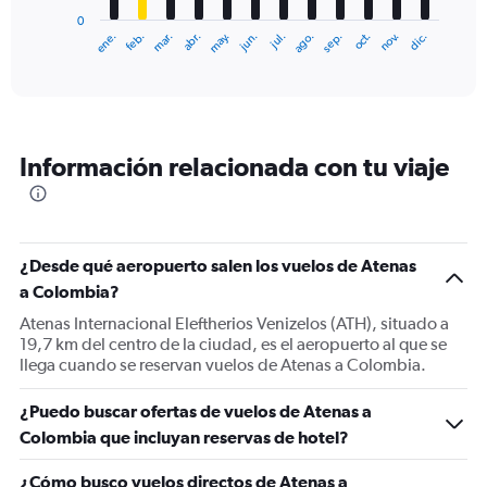
has
0
1
ene.
feb.
mar.
abr.
may.
jun.
jul.
ago.
sep.
oct.
nov.
dic.
X
End
of
axis
interactive
displaying
chart
categories.
Range:
12
Información relacionada con tu viaje
categories.
The
chart
has
1
¿Desde qué aeropuerto salen los vuelos de Atenas
Y
a Colombia?
axis
displaying
Atenas Internacional Eleftherios Venizelos (ATH), situado a
values.
19,7 km del centro de la ciudad, es el aeropuerto al que se
Range:
llega cuando se reservan vuelos de Atenas a Colombia.
0
to
¿Puedo buscar ofertas de vuelos de Atenas a
1800.
Colombia que incluyan reservas de hotel?
¿Cómo busco vuelos directos de Atenas a