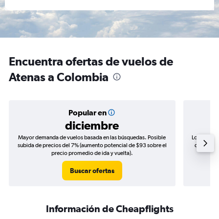
Encuentra ofertas de vuelos de
Atenas a Colombia
Popular en
diciembre
Mayor demanda de vuelos basada en las búsquedas. Posible
Los precio
subida de precios del 7% (aumento potencial de $93 sobre el
de precios
precio promedio de ida y vuelta).
Buscar ofertas
Información de Cheapflights