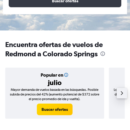
Buscar ofertas
Encuentra ofertas de vuelos de
Redmond a Colorado Springs
Popular en
julio
Mayor demanda de vuelos basada en las búsquedas. Posible
Los precio
subida de precios del 42% (aumento potencial de $372 sobre
de precios
el precio promedio de ida y vuelta).
Buscar ofertas