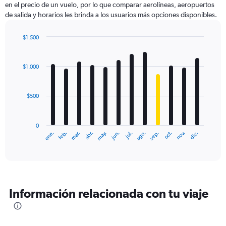
en el precio de un vuelo, por lo que comparar aerolíneas, aeropuertos
1
de salida y horarios les brinda a los usuarios más opciones disponibles.
Y
axis
displaying
$1.500
values.
Bar
Chart
Range:
graphic.
chart
with
0
$1.000
12
to
bars.
1800.
$500
The
chart
has
0
1
ene.
feb.
mar.
abr.
may.
jun.
jul.
ago.
sep.
oct.
nov.
dic.
X
End
of
axis
interactive
displaying
chart
categories.
Range:
12
Información relacionada con tu viaje
categories.
The
chart
has