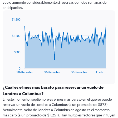
vuelo aumente considerablemente si reservas con dos semanas de
anticipación.
$1.800
Chart
Chart
graphic.
with
91
$1.200
data
points.
The
$600
chart
has
1
0
X
End
90 días antes
60 días antes
30 días antes
El mis…
of
axis
interactive
displaying
chart
categories.
¿Cuál es el mes más barato para reservar un vuelo de
Range:
Londres a Columbus?
91
En este momento, septiembre es el mes más barato en el que se puede
categories.
reservar un vuelo de Londres a Columbus (a un promedio de $873).
The
Actualmente, volar de Londres a Columbus en agosto es el momento
chart
más caro (a un promedio de $1.251). Hay múltiples factores que influyen
has