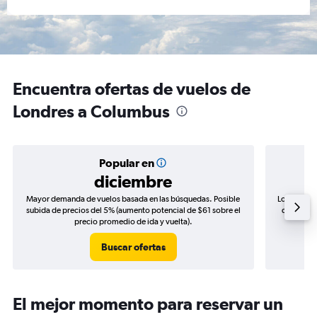
Encuentra ofertas de vuelos de
Londres a Columbus
Popular en
diciembre
Mayor demanda de vuelos basada en las búsquedas. Posible
Los precio
subida de precios del 5% (aumento potencial de $61 sobre el
de precios
precio promedio de ida y vuelta).
Buscar ofertas
El mejor momento para reservar un