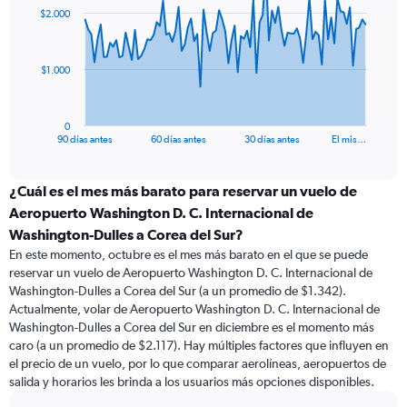
91
$2.000
data
points.
The
$1.000
chart
has
1
0
X
End
90 días antes
60 días antes
30 días antes
El mis…
of
axis
interactive
displaying
chart
categories.
¿Cuál es el mes más barato para reservar un vuelo de
Range:
Aeropuerto Washington D. C. Internacional de
91
Washington-Dulles a Corea del Sur?
categories.
En este momento, octubre es el mes más barato en el que se puede
The
reservar un vuelo de Aeropuerto Washington D. C. Internacional de
chart
Washington-Dulles a Corea del Sur (a un promedio de $1.342).
has
Actualmente, volar de Aeropuerto Washington D. C. Internacional de
1
Y
Washington-Dulles a Corea del Sur en diciembre es el momento más
axis
caro (a un promedio de $2.117). Hay múltiples factores que influyen en
displaying
el precio de un vuelo, por lo que comparar aerolíneas, aeropuertos de
values.
salida y horarios les brinda a los usuarios más opciones disponibles.
Range: