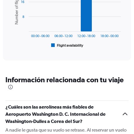
Number of flights
16
with
displaying
6
values.
bars.
Range:
8
0
The
to
chart
2400.
has
00:00 - 06:00
06:00 - 12:00
12:00 - 18:00
18:00 - 00:00
1
Flight availability
X
End
of
axis
interactive
displaying
chart
categories.
Range:
6
Información relacionada con tu viaje
categories.
The
chart
has
1
¿Cuáles son las aerolíneas más fiables de
Y
Aeropuerto Washington D. C. Internacional de
axis
displaying
Washington-Dulles a Corea del Sur?
Number
A nadie le gusta que su vuelo se retrase. Al reservar un vuelo
of