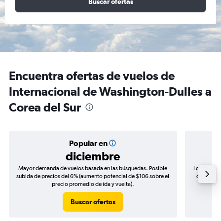
Buscar ofertas
Encuentra ofertas de vuelos de
Internacional de Washington-Dulles a
Corea del Sur
Popular en
diciembre
Mayor demanda de vuelos basada en las búsquedas. Posible
Los precio
subida de precios del 6% (aumento potencial de $106 sobre el
de precios
precio promedio de ida y vuelta).
Buscar ofertas