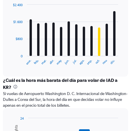
0
$2.400
to
Bar
Chart
3000.
graphic.
chart
with
$1.600
12
bars.
$800
The
chart
has
0
1
ene.
feb.
mar.
abr.
may.
jun.
jul.
ago.
sep.
oct.
nov.
dic.
X
End
of
axis
interactive
displaying
chart
categories.
¿Cuál es la hora más barata del día para volar de IAD a
Range:
KR?
12
Si vuelas de Aeropuerto Washington D. C. Internacional de Washington-
categories.
Dulles a Corea del Sur, la hora del día en que decidas volar no influye
The
apenas en el precio total de los billetes.
chart
has
1
24
Y
Bar
Chart
graphic.
chart
axis