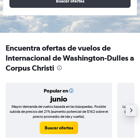
Buscar ofertas
Encuentra ofertas de vuelos de
Internacional de Washington-Dulles a
Corpus Christi
Popular en
junio
Mayor demanda de vuelos basada en las búsquedas. Posible
Los precio
subida de precios del 21% (aumento potencial de $162 sobre el
de precios
precio promedio de ida y vuelta).
Buscar ofertas