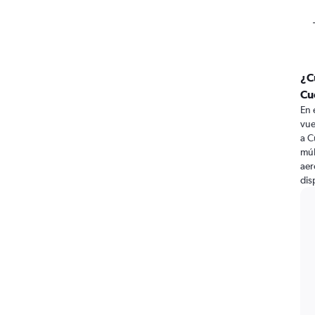
¿C
Cu
En 
vue
a C
múl
aer
dis