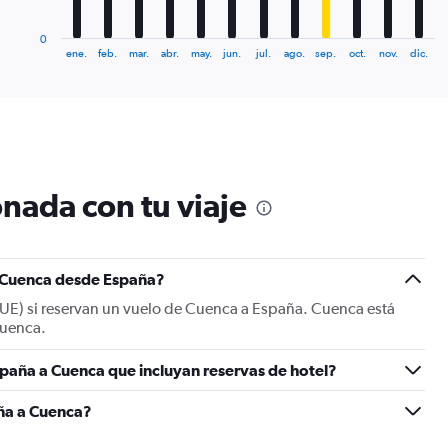
has
1
0
X
End
ene.
feb.
mar.
abr.
may.
jun.
jul.
ago.
sep.
oct.
nov.
dic.
of
axis
interactive
displaying
chart
categories.
Range:
12
categories.
The
nada con tu viaje
chart
has
1
Y
a Cuenca desde España?
axis
displaying
CUE) si reservan un vuelo de Cuenca a España. Cuenca está
values.
Cuenca.
Range:
0
paña a Cuenca que incluyan reservas de hotel?
to
1800.
ña a Cuenca?