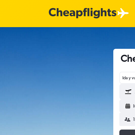
Che
Ida y v