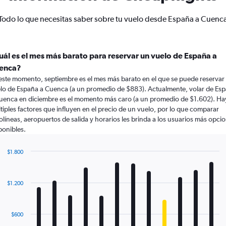
Todo lo que necesitas saber sobre tu vuelo desde España a Cuenc
uál es el mes más barato para reservar un vuelo de España a
enca?
este momento, septiembre es el mes más barato en el que se puede reservar
lo de España a Cuenca (a un promedio de $883). Actualmente, volar de Es
uenca en diciembre es el momento más caro (a un promedio de $1.602). Ha
tiples factores que influyen en el precio de un vuelo, por lo que comparar
olíneas, aeropuertos de salida y horarios les brinda a los usuarios más opci
ponibles.
$1.800
Bar
Chart
graphic.
chart
with
$1.200
12
bars.
The
$600
chart