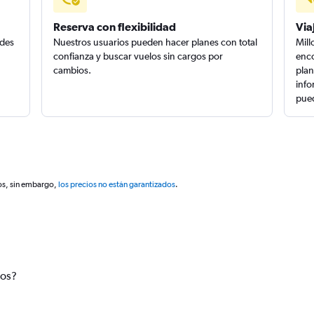
Reserva con flexibilidad
Via
edes
Nuestros usuarios pueden hacer planes con total
Mill
confianza y buscar vuelos sin cargos por
enco
cambios.
plan
info
pued
os, sin embargo,
los precios no están garantizados
.
tos?