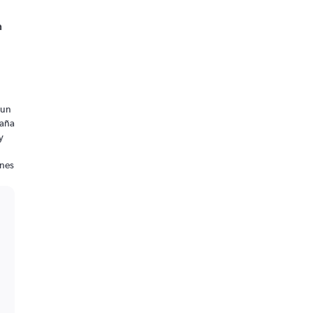
a
 un
paña
y
ones