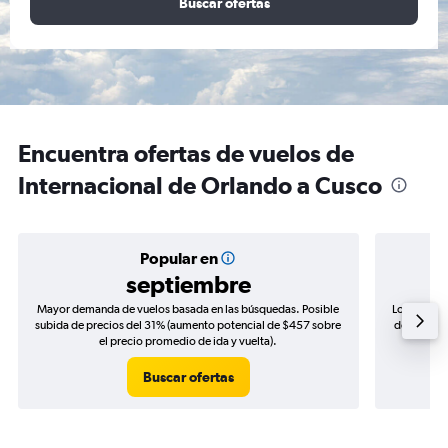
Buscar ofertas
Encuentra ofertas de vuelos de
Internacional de Orlando a Cusco
Popular en
septiembre
Mayor demanda de vuelos basada en las búsquedas. Posible
Los precio
subida de precios del 31% (aumento potencial de $457 sobre
de precios
el precio promedio de ida y vuelta).
Buscar ofertas