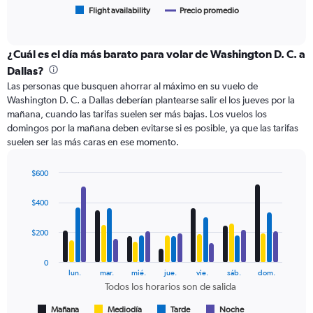
1
Flight availability
Precio promedio
End
of
X
interactive
axis
chart
displaying
¿Cuál es el día más barato para volar de Washington D. C. a
categories.
Dallas?
Range:
Las personas que busquen ahorrar al máximo en su vuelo de
6
Washington D. C. a Dallas deberían plantearse salir el los jueves por la
categories.
mañana, cuando las tarifas suelen ser más bajas. Los vuelos los
The
domingos por la mañana deben evitarse si es posible, ya que las tarifas
chart
suelen ser las más caras en ese momento.
has
2
Y
$600
axes
Bar
Chart
displaying
graphic.
chart
$400
with
Avg.
4
Price
data
$200
and
series.
Number
of
0
The
lun.
mar.
mié.
jue.
vie.
sáb.
dom.
flights.
chart
Todos los horarios son de salida
has
1
Mañana
Mediodía
Tarde
Noche
End