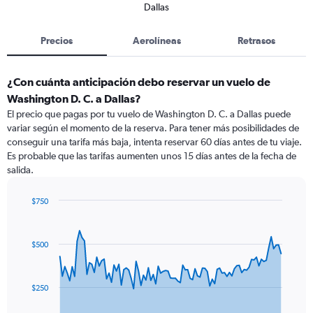
Dallas
Precios
Aerolíneas
Retrasos
¿Con cuánta anticipación debo reservar un vuelo de
Washington D. C. a Dallas?
El precio que pagas por tu vuelo de Washington D. C. a Dallas puede
variar según el momento de la reserva. Para tener más posibilidades de
conseguir una tarifa más baja, intenta reservar 60 días antes de tu viaje.
Es probable que las tarifas aumenten unos 15 días antes de la fecha de
salida.
$750
Chart
Chart
graphic.
with
91
$500
data
points.
The
$250
chart