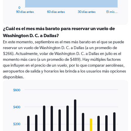
has
1
0
X
End
90 días antes
60 días antes
30 días antes
El mis…
of
axis
interactive
displaying
chart
categories.
¿Cuál es el mes más barato para reservar un vuelo de
Range:
Washington D. C. a Dallas?
91
En este momento, septiembre es el mes más barato en el que se puede
categories.
reservar un vuelo de Washington D. C. a Dallas (a un promedio de
The
$266). Actualmente, volar de Washington D. C. a Dallas en julio es el
chart
momento más caro (a un promedio de $489). Hay múltiples factores
has
que influyen en el precio de un vuelo, por lo que comparar aerolíneas,
1
aeropuertos de salida y horarios les brinda a los usuarios más opciones
Y
disponibles.
axis
displaying
values.
$600
Range:
Bar
Chart
0
graphic.
chart
with
to
$400
12
750.
bars.
$200
The