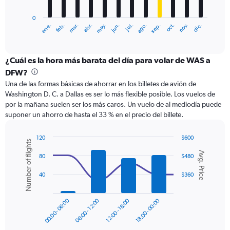
chart
has
0
1
ene.
abr.
jul.
oct.
mar.
jun.
sep.
dic.
feb.
may.
ago.
nov.
X
End
of
axis
interactive
displaying
chart
categories.
¿Cuál es la hora más barata del día para volar de WAS a
Range:
DFW?
12
Una de las formas básicas de ahorrar en los billetes de avión de
categories.
Washington D. C. a Dallas es ser lo más flexible posible. Los vuelos de
The
por la mañana suelen ser los más caros. Un vuelo de al mediodía puede
chart
suponer un ahorro de hasta el 33 % en el precio del billete.
has
1
Y
120
$600
Number of flights
axis
Combination
Chart
Avg. Price
graphic.
chart
displaying
80
$480
with
values.
2
40
$360
Range:
data
0
series.
to
00:00 - 06:00
06:00 - 12:00
12:00 - 18:00
18:00 - 00:00
600.
The
chart
has