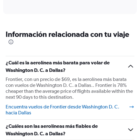
of
X
interactive
axis
chart
displaying
Todos
los
Información relacionada con tu viaje
horarios
son
de
salida.
Range:
¿Cuál es la aerolínea más barata para volar de
7
categories.
Washington D. C. a Dallas?
The
Frontier, con un precio de $69, es la aerolínea más barata
chart
con vuelos de Washington D. C. a Dallas.. Frontier is 78%
has
cheaper than the average price of flights available within the
1
next 90 days to this destination.
Y
axis
Encuentra vuelos de Frontier desde Washington D. C.
displaying
hacia Dallas
values.
Range:
¿Cuáles son las aerolíneas más fiables de
0
Washington D. C. a Dallas?
to