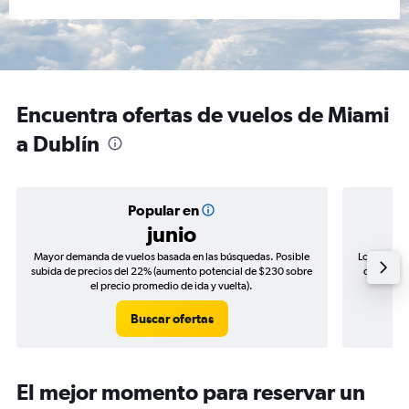
Encuentra ofertas de vuelos de Miami
a Dublín
Popular en
junio
Mayor demanda de vuelos basada en las búsquedas. Posible
Los precio
subida de precios del 22% (aumento potencial de $230 sobre
de precios
el precio promedio de ida y vuelta).
Buscar ofertas
El mejor momento para reservar un