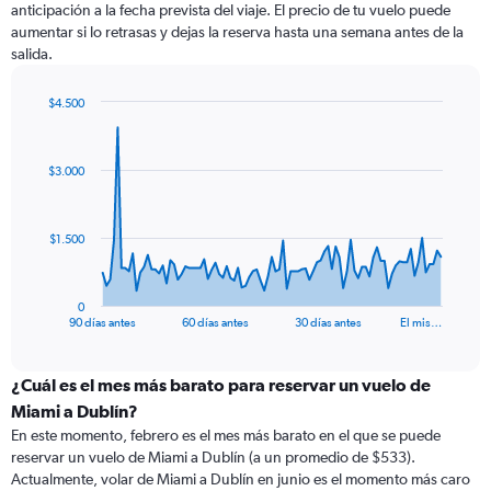
anticipación a la fecha prevista del viaje. El precio de tu vuelo puede
aumentar si lo retrasas y dejas la reserva hasta una semana antes de la
salida.
$4.500
Chart
Chart
graphic.
with
91
$3.000
data
points.
The
$1.500
chart
has
1
0
X
End
90 días antes
60 días antes
30 días antes
El mis…
of
axis
interactive
displaying
chart
categories.
¿Cuál es el mes más barato para reservar un vuelo de
Range:
Miami a Dublín?
91
En este momento, febrero es el mes más barato en el que se puede
categories.
reservar un vuelo de Miami a Dublín (a un promedio de $533).
The
Actualmente, volar de Miami a Dublín en junio es el momento más caro
chart