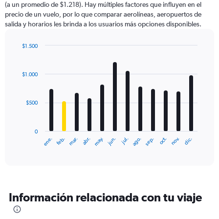
(a un promedio de $1.218). Hay múltiples factores que influyen en el
has
precio de un vuelo, por lo que comparar aerolíneas, aeropuertos de
1
salida y horarios les brinda a los usuarios más opciones disponibles.
Y
axis
displaying
$1.500
values.
Bar
Chart
Range:
graphic.
chart
with
0
$1.000
12
to
bars.
4500.
$500
The
chart
has
0
1
ene.
feb.
mar.
abr.
may.
jun.
jul.
ago.
sep.
oct.
nov.
dic.
X
End
of
axis
interactive
displaying
chart
categories.
Range:
12
Información relacionada con tu viaje
categories.
The
chart