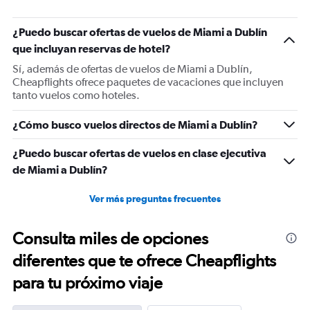
has
1
¿Puedo buscar ofertas de vuelos de Miami a Dublín
Y
que incluyan reservas de hotel?
axis
displaying
Sí, además de ofertas de vuelos de Miami a Dublín,
values.
Cheapflights ofrece paquetes de vacaciones que incluyen
Range:
tanto vuelos como hoteles.
0
to
¿Cómo busco vuelos directos de Miami a Dublín?
1500.
¿Puedo buscar ofertas de vuelos en clase ejecutiva
de Miami a Dublín?
Ver más preguntas frecuentes
Consulta miles de opciones
diferentes que te ofrece Cheapflights
para tu próximo viaje