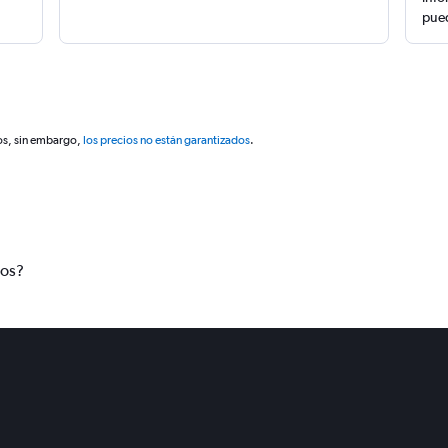
pued
os, sin embargo,
los precios no están garantizados
.
tos?