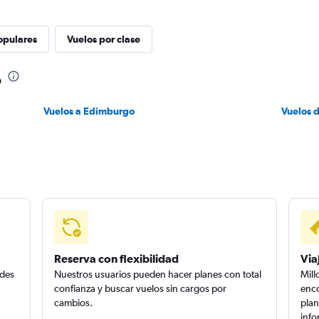
opulares
Vuelos por clase
o
Vuelos a Edimburgo
Vuelos 
Reserva con flexibilidad
Via
edes
Nuestros usuarios pueden hacer planes con total
Mill
confianza y buscar vuelos sin cargos por
enco
cambios.
plan
info