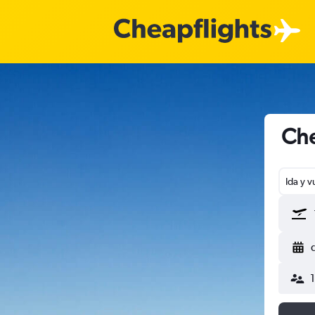
Che
Ida y v