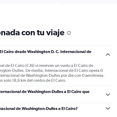
6
categories.
The
chart
has
1
nada con tu viaje
Y
axis
displaying
Number
El Cairo desde Washington D. C. Internacional de
of
flights.
Range:
al de El Cairo (CAI) si reservan un vuelo a El Cairo de
0
ngton-Dulles. De media, Internacional de El Cairo opera 0
to
ternacional de Washington-Dulles por día con 0 aerolíneas.
3.6.
an solo 18,6 km del centro de El Cairo.
ternacional de Washington-Dulles a El Cairo que
acional de Washington-Dulles a El Cairo?