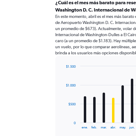
categories.
¿Cuál es el mes más barato para res
Range:
Washington D. C. Internacional de Wa
91
En este momento, abril es el mes más barato 
categories.
de Aeropuerto Washington D. C. Internaciona
The
un promedio de $673). Actualmente, volar 
chart
Internacional de Washington-Dulles a El Cai
has
caro (a un promedio de $1.183). Hay múltiples
1
un vuelo, por lo que comparar aerolíneas, ae
Y
brinda a los usuarios más opciones disponibl
axis
displaying
values.
$1.500
Range:
Bar
Chart
0
graphic.
chart
with
to
$1.000
12
1500.
bars.
The
$500
chart
has
1
0
X
End
ene.
feb.
mar.
abr.
may.
jun.
of
axis
interactive