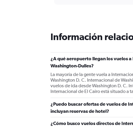
displaying
chart
categories.
Range:
12
categories.
The
Información relacio
chart
has
1
Y
¿A qué aeropuerto llegan los vuelos a 
axis
displaying
Washington-Dulles?
values.
La mayoría de la gente vuela a Internacion
Range:
Washington D. C. Internacional de Washi
0
vuelos de ida desde Washington D. C. In
to
Internacional de El Cairo está situado a t
1500.
¿Puedo buscar ofertas de vuelos de In
incluyan reservas de hotel?
¿Cómo busco vuelos directos de Intern