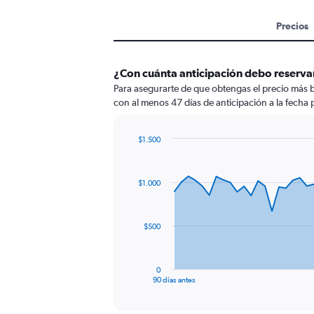
Precios
¿Con cuánta anticipación debo reservar
Para asegurarte de que obtengas el precio más b
con al menos 47 días de anticipación a la fecha p
$1.500
Chart
Chart
graphic.
with
91
$1.000
data
points.
The
$500
chart
has
1
0
X
End
90 días antes
of
axis
interactive
displaying
chart