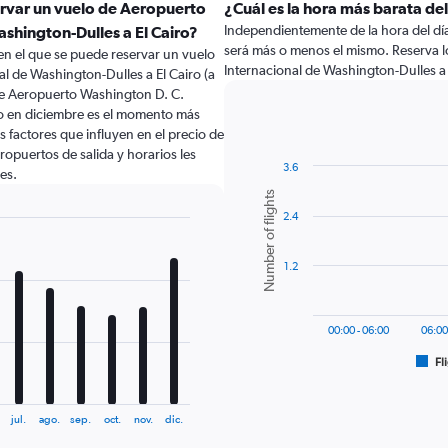
ervar un vuelo de Aeropuerto
¿Cuál es la hora más barata del
Independientemente de la hora del día a
shington-Dulles a El Cairo?
será más o menos el mismo. Reserva 
en el que se puede reservar un vuelo
Internacional de Washington-Dulles a
l de Washington-Dulles a El Cairo (a
de Aeropuerto Washington D. C.
ro en diciembre es el momento más
 factores que influyen en el precio de
ropuertos de salida y horarios les
3.6
es.
Bar
Chart
Number of flights
graphic.
chart
2.4
with
6
bars.
1.2
The
chart
has
00:00 - 06:00
06:00
1
Fl
X
End
of
axis
interactive
displaying
chart
jul.
ago.
sep.
oct.
nov.
dic.
categories.
Range: