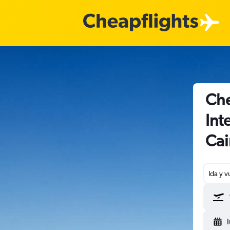
Che
Int
Cai
Ida y v