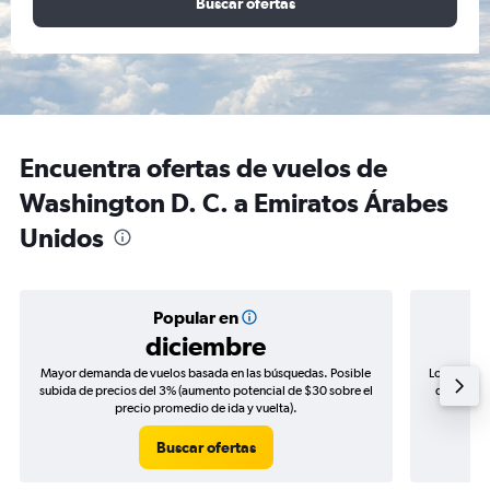
Buscar ofertas
Encuentra ofertas de vuelos de
Washington D. C. a Emiratos Árabes
Unidos
Popular en
diciembre
Mayor demanda de vuelos basada en las búsquedas. Posible
Los precio
subida de precios del 3% (aumento potencial de $30 sobre el
de precios
precio promedio de ida y vuelta).
Buscar ofertas