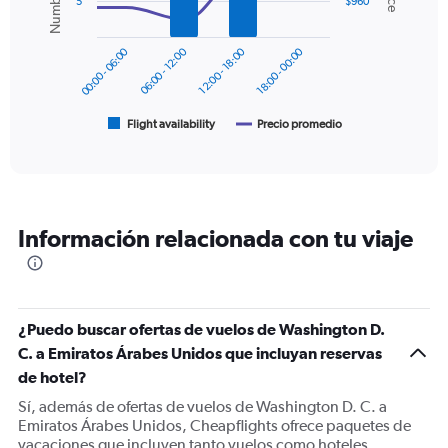
0
5
$960
data
to
series.
1500.
00:00 - 06:00
06:00 - 12:00
12:00 - 18:00
18:00 - 00:00
The
chart
has
1
Flight availability
Precio promedio
End
of
X
interactive
axis
chart
displaying
categories.
Range:
Información relacionada con tu viaje
6
categories.
The
chart
has
¿Puedo buscar ofertas de vuelos de Washington D.
2
Y
C. a Emiratos Árabes Unidos que incluyan reservas
axes
de hotel?
displaying
Sí, además de ofertas de vuelos de Washington D. C. a
Avg.
Emiratos Árabes Unidos, Cheapflights ofrece paquetes de
Price
vacaciones que incluyen tanto vuelos como hoteles.
and