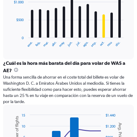
to
$1.000
12
1500.
bars.
$500
The
chart
has
0
1
ene.
feb.
mar.
abr.
may.
jun.
jul.
ago.
sep.
oct.
nov.
dic.
X
End
of
axis
interactive
displaying
chart
categories.
¿Cuál es la hora más barata del día para volar de WAS a
Range:
AE?
12
Una forma sencilla de ahorrar en el coste total del billete es volar de
categories.
Washington D. C. a Emiratos Árabes Unidos al mediodía. Si tienes la
The
suficiente flexibilidad como para hacer esto, puedes esperar ahorrar
chart
hasta un 25 % en tu viaje en comparación con la reserva de un vuelo de
has
por la tarde.
1
Y
axis
15
$1.440
Number of flights
displaying
Combination
Chart
Avg. Price
graphic.
chart
values.
10
$1.200
with
Range:
2