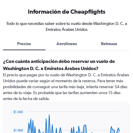
Información de Cheapflights
Todo lo que necesitas saber sobre tu vuelo desde Washington D. C. a
Emiratos Árabes Unidos
Precios
Aerolíneas
Retrasos
¿Con cuánta anticipación debo reservar un vuelo de
Washington D. C. a Emiratos Árabes Unidos?
El precio que pagas por tu vuelo de Washington D. C. a Emiratos Árabes
Unidos puede variar según el momento de la reserva. Para tener más
posibilidades de conseguir una tarifa más baja, intenta reservar 54 días
antes de tu viaje. Es probable que las tarifas aumenten unos 15 días
antes de la fecha de salida.
$1.500
Chart
Chart
graphic.
with
91
$1.000
data