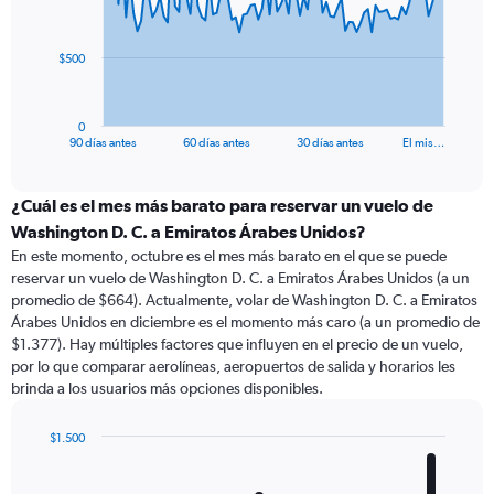
points.
The
$500
chart
has
1
0
X
End
90 días antes
60 días antes
30 días antes
El mis…
of
axis
interactive
displaying
chart
categories.
¿Cuál es el mes más barato para reservar un vuelo de
Range:
Washington D. C. a Emiratos Árabes Unidos?
91
En este momento, octubre es el mes más barato en el que se puede
categories.
reservar un vuelo de Washington D. C. a Emiratos Árabes Unidos (a un
The
promedio de $664). Actualmente, volar de Washington D. C. a Emiratos
chart
Árabes Unidos en diciembre es el momento más caro (a un promedio de
has
$1.377). Hay múltiples factores que influyen en el precio de un vuelo,
1
por lo que comparar aerolíneas, aeropuertos de salida y horarios les
Y
brinda a los usuarios más opciones disponibles.
axis
displaying
values.
$1.500
Range:
Bar
Chart
0
graphic.
chart
with