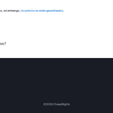
os, sin embargo,
los precios no están garantizados
.
tos?
©
2026
Cheapflights