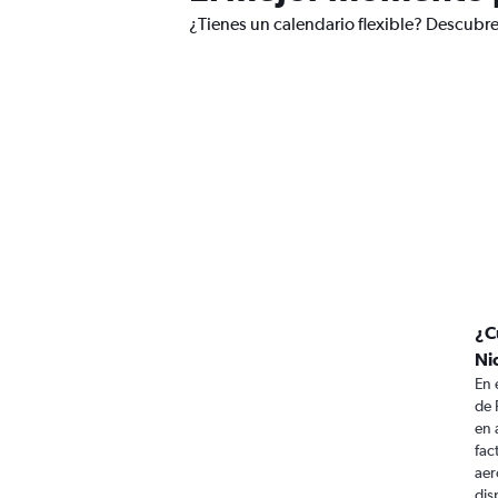
¿Tienes un calendario flexible? Descubre
¿C
Ni
En 
de 
en 
fac
aer
dis