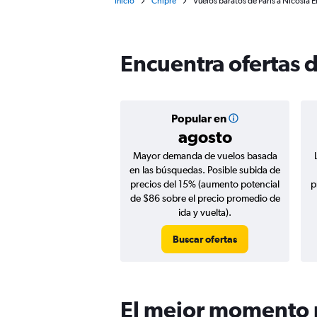
Inicio
Chipre
Vuelos baratos de París a Nicosia E
Encuentra ofertas d
Popular en
agosto
Mayor demanda de vuelos basada
en las búsquedas. Posible subida de
precios del 15% (aumento potencial
p
de $86 sobre el precio promedio de
ida y vuelta).
Buscar ofertas
El mejor momento p