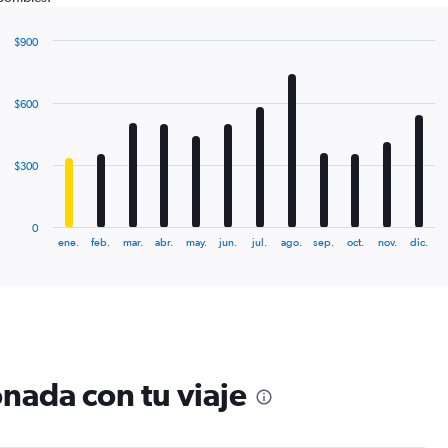
$900
Bar
Chart
graphic.
chart
with
$600
12
bars.
The
$300
chart
has
1
0
X
End
ene.
feb.
mar.
abr.
may.
jun.
jul.
ago.
sep.
oct.
nov.
dic.
of
axis
interactive
displaying
chart
categories.
Range:
12
categories.
The
nada con tu viaje
chart
has
1