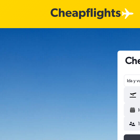
Che
Ida y v