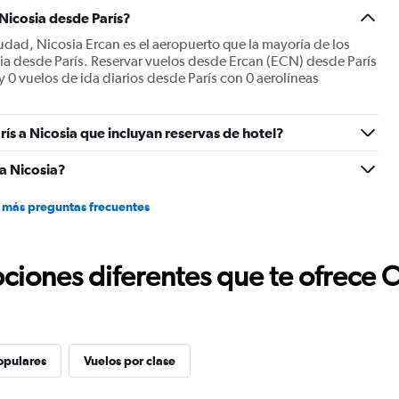
Y
 Nicosia desde París?
axis
displaying
iudad, Nicosia Ercan es el aeropuerto que la mayoría de los
values.
sia desde París. Reservar vuelos desde Ercan (ECN) desde París
Range:
ay 0 vuelos de ida diarios desde París con 0 aerolíneas
0
to
900.
ís a Nicosia que incluyan reservas de hotel?
a Nicosia?
 más preguntas frecuentes
ciones diferentes que te ofrece 
opulares
Vuelos por clase