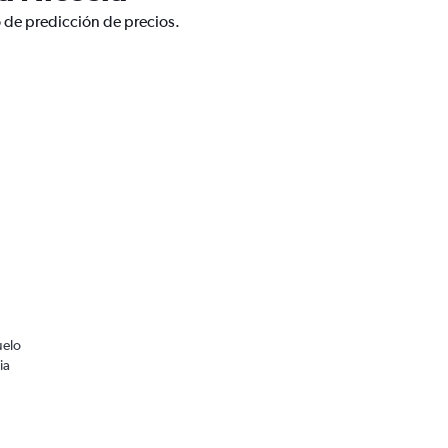
o de predicción de precios.
uelo
ia