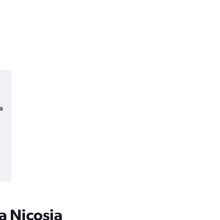
a
a Nicosia