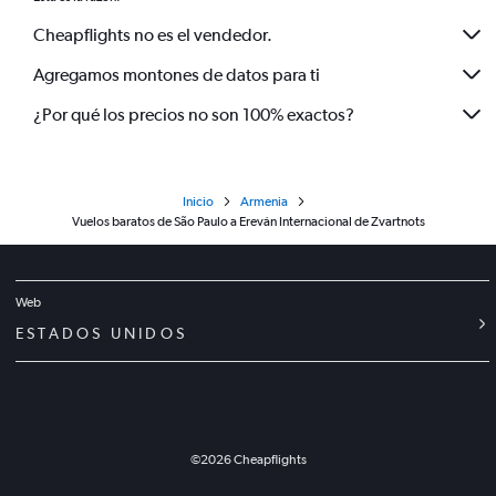
Cheapflights no es el vendedor.
Agregamos montones de datos para ti
¿Por qué los precios no son 100% exactos?
Inicio
Armenia
Vuelos baratos de São Paulo a Ereván Internacional de Zvartnots
Web
ESTADOS UNIDOS
©
2026
Cheapflights