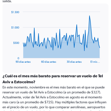
salida.
$1.500
Chart
Chart
graphic.
with
91
$1.000
data
points.
The
$500
chart
has
1
0
X
End
90 días antes
60 días antes
30 días antes
El mis…
of
axis
interactive
displaying
chart
categories.
¿Cuál es el mes más barato para reservar un vuelo de Tel
Range:
Aviv a Estocolmo?
91
En este momento, noviembre es el mes más barato en el que se puede
categories.
reservar un vuelo de Tel Aviv a Estocolmo (a un promedio de $327).
The
Actualmente, volar de Tel Aviv a Estocolmo en agosto es el momento
chart
más caro (a un promedio de $725). Hay múltiples factores que influyen
has
en el precio de un vuelo, por lo que comparar aerolíneas, aeropuertos
1