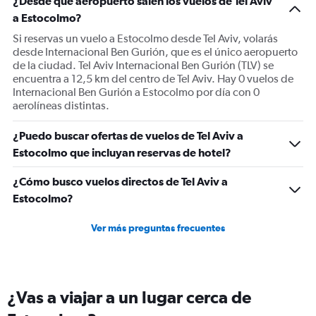
¿Desde qué aeropuerto salen los vuelos de Tel Aviv
Y
a Estocolmo?
axis
displaying
Si reservas un vuelo a Estocolmo desde Tel Aviv, volarás
values.
desde Internacional Ben Gurión, que es el único aeropuerto
Range:
de la ciudad. Tel Aviv Internacional Ben Gurión (TLV) se
0
encuentra a 12,5 km del centro de Tel Aviv. Hay 0 vuelos de
to
Internacional Ben Gurión a Estocolmo por día con 0
900.
aerolíneas distintas.
¿Puedo buscar ofertas de vuelos de Tel Aviv a
Estocolmo que incluyan reservas de hotel?
¿Cómo busco vuelos directos de Tel Aviv a
Estocolmo?
Ver más preguntas frecuentes
¿Vas a viajar a un lugar cerca de