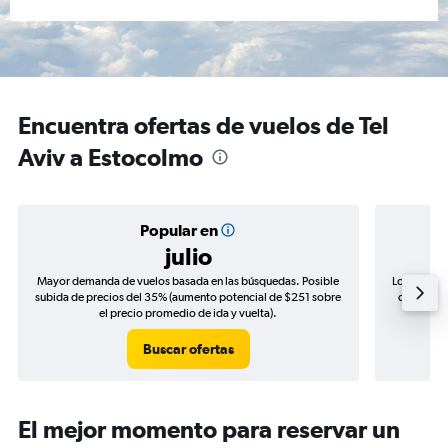
Encuentra ofertas de vuelos de Tel
Aviv a Estocolmo
Popular en
julio
Mayor demanda de vuelos basada en las búsquedas. Posible
Los precio
subida de precios del 35% (aumento potencial de $251 sobre
de precios
el precio promedio de ida y vuelta).
Buscar ofertas
El mejor momento para reservar un