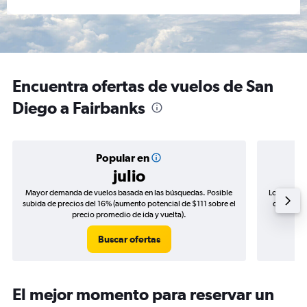
Encuentra ofertas de vuelos de San
Diego a Fairbanks
Popular en
julio
Mayor demanda de vuelos basada en las búsquedas. Posible
Los precio
subida de precios del 16% (aumento potencial de $111 sobre el
de precios
precio promedio de ida y vuelta).
Buscar ofertas
El mejor momento para reservar un